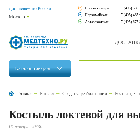
Средства реабили
Проспект мира
+7 (495) 688 
Доставляем по России!
Первомайская
+7 (495) 465 
Москва
Средства по уход
Автозаводская
+7 (495) 675 
Ортопедические и
ДОСТАВК
Ортопедические м
Домашняя медтех
Каталог
товаров
Экология дома
Инвалидные коляски
Товары для красот
Главная
Каталог
Средства реабилитации
Костыли, ка
Средства реабилитации
Товары для враче
Костыль локтевой для вы
Средства по уходу за больными
Уникальные и пол
Ортопедические изделия
ID товара:
90330
Распродажа
Ортопедические матрасы и подушки