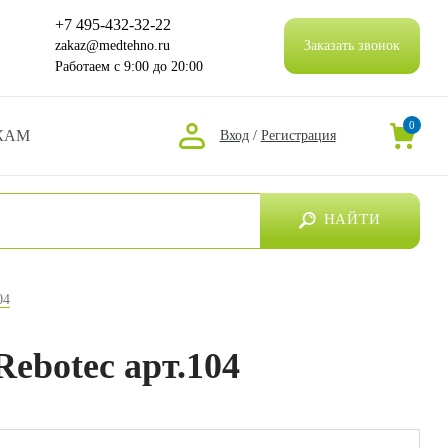
+7 495-432-32-22
zakaz@medtehno.ru
Заказать звонок
Работаем
с 9:00 до 20:00
0
КАМ
Вход
/
Регистрация
НАЙТИ
04
ebotec арт.104