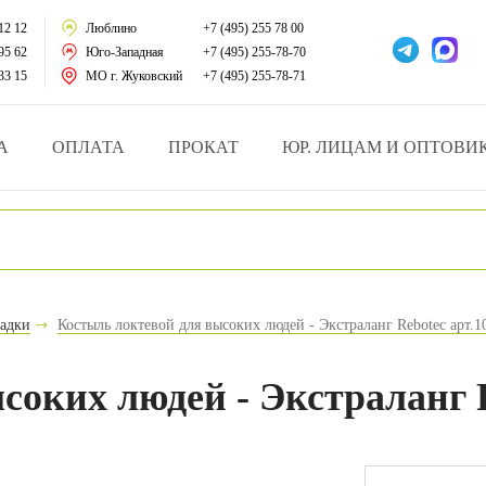
тации
12 12
Люблино
+7 (495) 255 78 00
95 62
Юго-Западная
+7 (495) 255-78-70
у за больными
33 15
МО г. Жуковский
+7 (495) 255-78-71
зделия
А
ОПЛАТА
ПРОКАТ
ЮР. ЛИЦАМ И ОПТОВИ
атрасы и подушки
ника
ы и здоровья
надки
Костыль локтевой для высоких людей - Экстраланг Rebotec арт.1
й и мед.учреждений
соких людей - Экстраланг R
езные товары