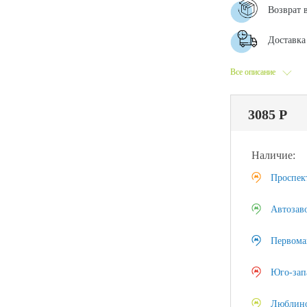
Возврат 
Доставка 
Все описание
3085 Р
Наличие:
Проспек
Автозав
Первома
Юго-зап
Люблин