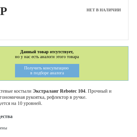
P
НЕТ В НАЛИЧИИ
Данный товар отсутствует,
но у нас есть аналоги этого товара
Получить консультацию
в подборе аналога
ктевые костыли
Экстраланг Rebotec 104
. Прочный и
ономичная рукоятка, рефлектор в ручке.
ется на 10 уровней.
ества
цены