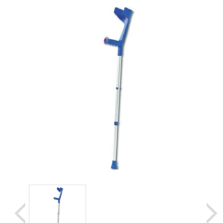
Уценка
Домашняя медтехника
Прокат инвалидн
Экология дома
Товары для красоты и здоровья
Товары для врачей и мед.учреждений
Уникальные и полезные товары
Распродажа
Уценка
Прокат инвалидной техники