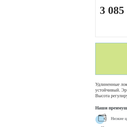
3 085
ой техники
Удлиненные ло
устойчивый. Эрг
Высота регулиру
Наши преимущ
Низкие 