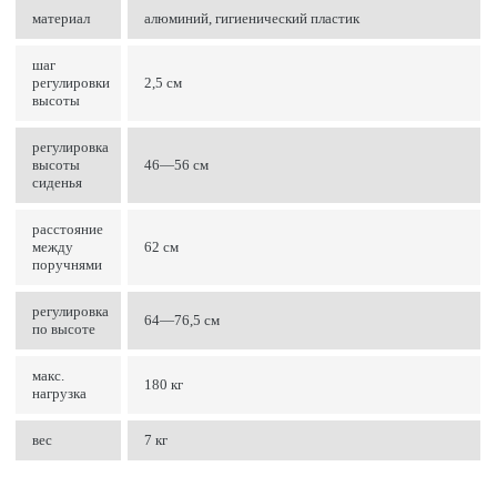
материал
алюминий, гигиенический пластик
шаг
регулировки
2,5 см
высоты
регулировка
высоты
46—56 см
сиденья
расстояние
между
62 см
поручнями
регулировка
64—76,5 см
по высоте
макс.
180 кг
нагрузка
вес
7 кг