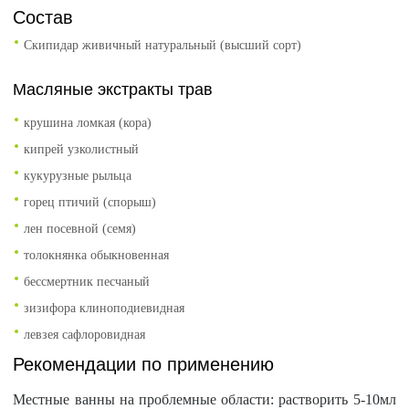
Состав
Скипидар живичный натуральный (высший сорт)
Масляные экстракты трав
крушина ломкая (кора)
кипрей узколистный
кукурузные рыльца
горец птичий (спорыш)
лен посевной (семя)
толокнянка обыкновенная
бессмертник песчаный
зизифора клиноподиевидная
левзея сафлоровидная
Рекомендации по применению
Местные ванны на проблемные области: растворить 5-10мл