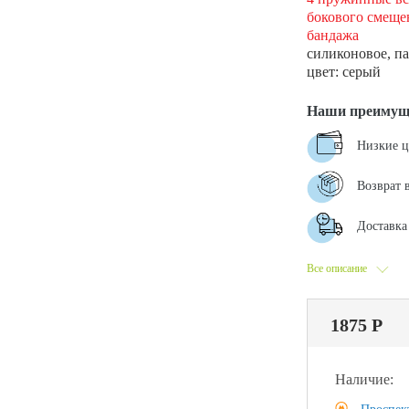
бокового смеще
бандажа
силиконовое, п
цвет: серый
Наши преимущ
Низкие 
Возврат 
Доставка 
Все описание
1875 Р
Наличие: