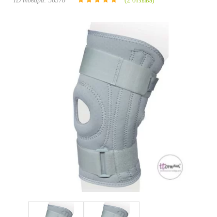
ID товара:
56378
(2 отзыва)
Уценка
Домашняя медтехника
Прокат инвалидн
Экология дома
Товары для красоты и здоровья
Товары для врачей и мед.учреждений
Уникальные и полезные товары
Распродажа
Уценка
Прокат инвалидной техники