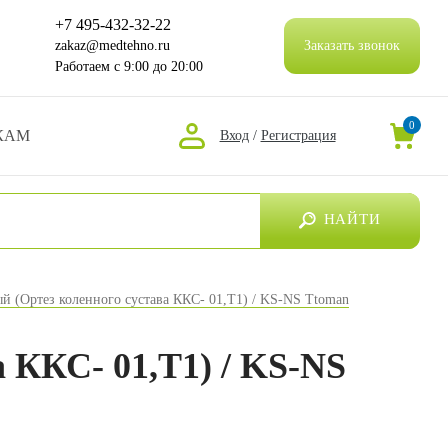
+7 495-432-32-22
zakaz@medtehno.ru
Заказать звонок
Работаем
с 9:00 до 20:00
0
КАМ
Вход
/
Регистрация
НАЙТИ
й (Ортез коленного сустава ККС- 01,Т1) / KS-NS Ttoman
 ККС- 01,Т1) / KS-NS