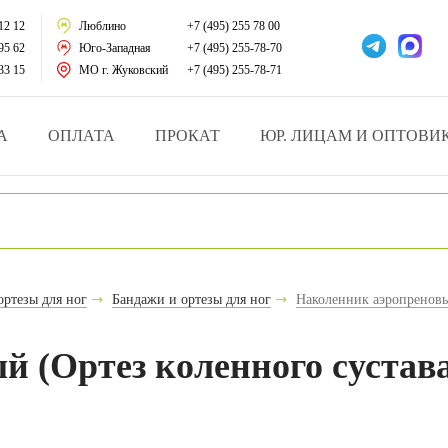
тации
12 12
Люблино
+7 (495) 255 78 00
95 62
Юго-Западная
+7 (495) 255-78-70
у за больными
33 15
МО г. Жуковский
+7 (495) 255-78-71
зделия
А
ОПЛАТА
ПРОКАТ
ЮР. ЛИЦАМ И ОПТОВИ
атрасы и подушки
ника
ы и здоровья
ортезы для ног
Бандажи и ортезы для ног
Наколенник аэропреновы
й и мед.учреждений
 (Ортез коленного сустава
езные товары