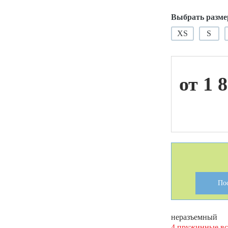
Выбрать разме
ой техники
XS
S
от 1 
По
неразъемный
4 пружинные вс