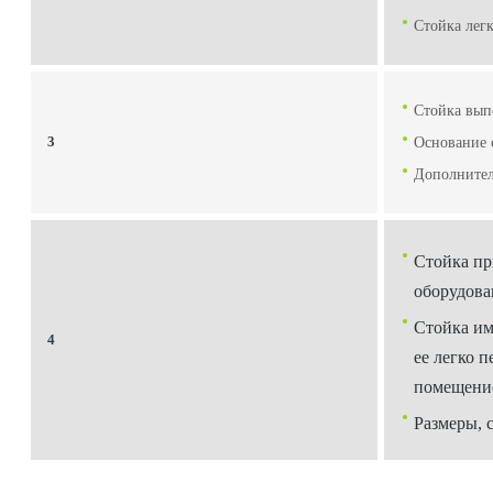
Стойка лег
Стойка вып
3
Основание 
Дополнител
Стойка пр
оборудова
Стойка им
4
ее легко 
помещени
Размеры, 