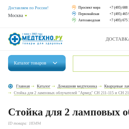
Средства реабили
Проспект мира
+7 (495) 688 
Доставляем по России!
Первомайская
+7 (495) 465 
Москва
Средства по уход
Автозаводская
+7 (495) 675 
Ортопедические и
ДОСТАВК
Ортопедические м
Домашняя медтех
Каталог
товаров
Экология дома
Инвалидные коляски
Товары для красот
Главная
Каталог
Домашняя медтехника
Кварцевые ла
Средства реабилитации
Стойка для 2 ламповых облучателей "Армед" CH 211-115 и CH 21
Товары для враче
Средства по уходу за больными
Уникальные и пол
Стойка для 2 ламповых о
Ортопедические изделия
Распродажа
ID товара:
183494
Ортопедические матрасы и подушки