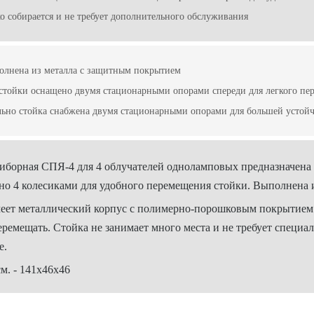
ко собирается и не требует дополнительного обслуживания
олнена из металла с защитным покрытием
стойки оснащено двумя стационарными опорами спереди для легкого пе
ьно стойка снабжена двумя стационарными опорами для большей устой
иборная СПЯ-4 для 4 облучателей одноламповых предназначена 
но 4 колесиками для удобного перемещения стойки. Выполнена
еет металлический корпус с полимерно-порошковым покрытием.
перемещать. Стойка не занимает много места и не требует специ
е.
см. - 141x46x46