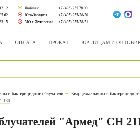
тации
12 12
Люблино
+7 (495) 255 78 00
95 62
Юго-Западная
+7 (495) 255-78-70
у за больными
33 15
МО г. Жуковский
+7 (495) 255-78-71
зделия
А
ОПЛАТА
ПРОКАТ
ЮР. ЛИЦАМ И ОПТОВИ
атрасы и подушки
ника
ы и здоровья
мпы и бактерицидные облучатели
Кварцевые лампы и бактерицидные
1-130
й и мед.учреждений
езные товары
блучателей "Армед" CH 211