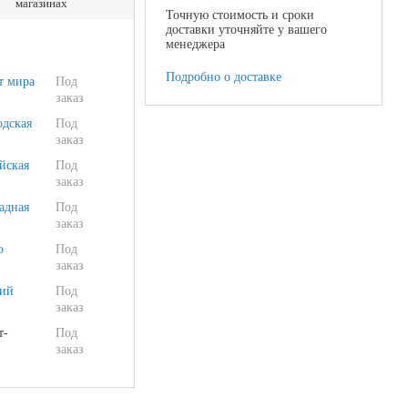
магазинах
Точную стоимость и сроки
доставки уточняйте у вашего
менеджера
Подробно о доставке
т мира
Под
заказ
одская
Под
заказ
йская
Под
заказ
адная
Под
заказ
о
Под
заказ
ий
Под
заказ
т-
Под
заказ