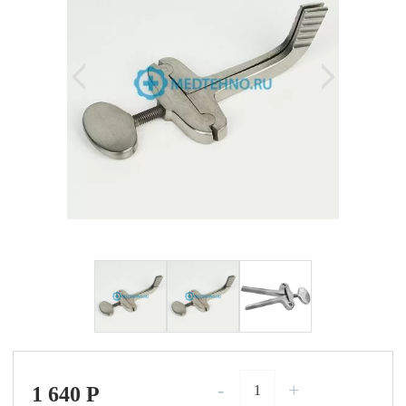
-
+
1 640
P