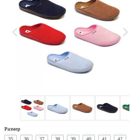
Размер
35
36
37
38
39
40
41
42