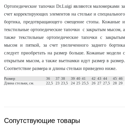
Ортопедические тапочки Dr.Luigi являются маломерками за
счет корректирующих элементов на стельке и специального
бортика, предотвращающего смещение стопы. Кожаные и
текстильные ортопедические тапочки с закрытым мысом, а
также текстильные ортопедические тапочки с закрытым
мысом и пяткой, за счет увеличенного заднего бортика
следует приобретать на размер больше. Кожаные модели с
открытым мысом, а также вьетнамки идут размер в размер.
Соответствие размера и длины стельки приведено ниже.
Размер
36
37
38
39
40
41
42
43
44
45
46
Длина стельки, см.
22,5
23
23,5
24
25
25,5
26
27
27,5
28
29
Сопутствующие товары