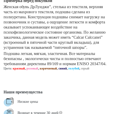
Примерка перед покупкой
Женская обувь ДрЛуиджи”, стелька из текстиля, верхняя
часть из махрового текстиля, подошва сделана из
полиуретана. Конструкция подошвы снимает нагрузку на
позвоночник и суставы, а ощущение легкости и комфорта
оказывает успокаивающее воздействие на
психофизиологическое состояние организма. По желанию
заказчика, данная модель может иметь “Calcar Calccanei”
(встроенный в пяточной части круглый вкладыш), для
устранения так называемой “пяточной шпоры”.
Подошва легкая, мягкая, эластичная. Все материалы
безопасны , экологически чисты и полностью отвечают
требованиям директивы 89/169 и нормам ENISO 20347/04.
Цвета:
красный
,
розовый
,
коричневый
,
синий
,
голубой
,
серый
Наши преимущества
Низкие цены
Возврат в течение 30 дней