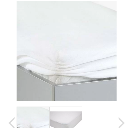
Уценка
Домашняя медтехника
Прокат инвалидн
Экология дома
Товары для красоты и здоровья
Товары для врачей и мед.учреждений
Уникальные и полезные товары
Распродажа
Уценка
Прокат инвалидной техники