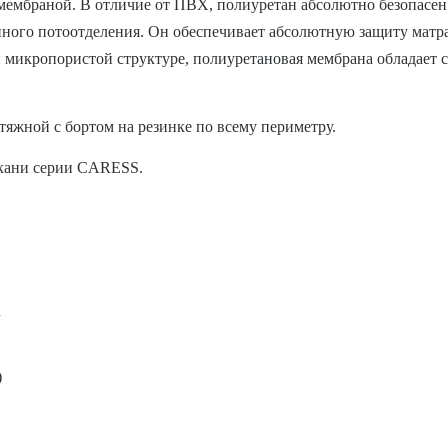
ембраной. В отличие от ПВХ, полиуретан абсолютно безопасен
нного потоотделения. Он обеспечивает абсолютную защиту матра
 микропористой структуре, полиуретановая мембрана обладает 
атяжной с бортом на резинке по всему периметру.
ткани серии CARESS.
h
)
и