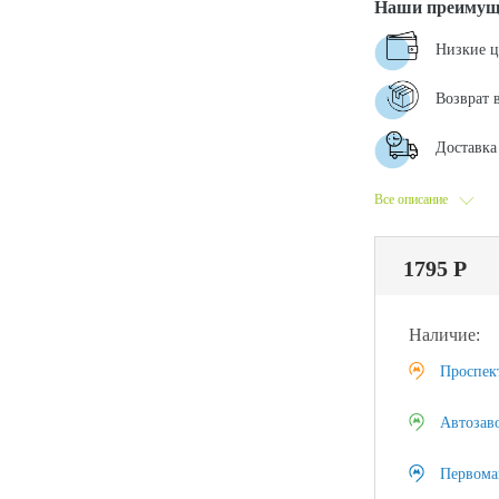
Наши преимущ
Низкие 
Возврат 
Доставка 
Все описание
1795 Р
Наличие:
Проспек
Автозав
Первома