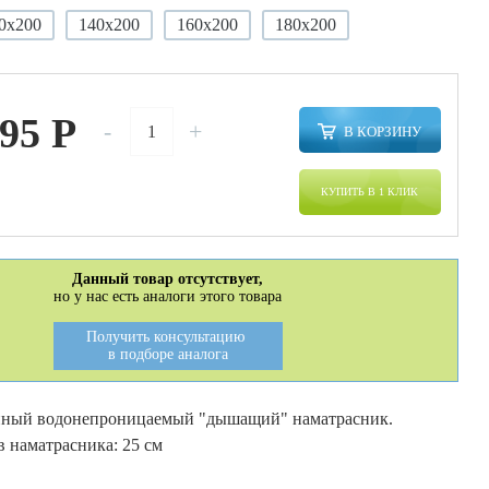
0х200
140х200
160х200
180х200
795
P
-
+
В КОРЗИНУ
КУПИТЬ В 1 КЛИК
Данный товар отсутствует,
но у нас есть аналоги этого товара
Получить консультацию
в подборе аналога
нный водонепроницаемый "дышащий" наматрасник.
 наматрасника: 25 см