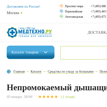
Средства реабили
Проспект мира
+7 (495) 688 
Доставляем по России!
Первомайская
+7 (495) 465 
Москва
Средства по уход
Автозаводская
+7 (495) 675 
Ортопедические и
ДОСТАВК
Ортопедические м
Домашняя медтех
Каталог
товаров
Экология дома
Инвалидные коляски
Товары для красот
Главная
Каталог
Средства по уходу за больными
Пеле
Средства реабилитации
Товары для враче
Непромокаемый дышащи
Средства по уходу за больными
Уникальные и пол
Ортопедические изделия
ID товара:
58190
(1 отзыв)
Распродажа
Ортопедические матрасы и подушки