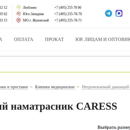
тации
12 12
Люблино
+7 (495) 255 78 00
95 62
Юго-Западная
+7 (495) 255-78-70
у за больными
33 15
МО г. Жуковский
+7 (495) 255-78-71
зделия
А
ОПЛАТА
ПРОКАТ
ЮР. ЛИЦАМ И ОПТОВИ
атрасы и подушки
ника
ы и здоровья
нки и простыни
Клеенки медицинские
Непромокаемый дышащий 
й и мед.учреждений
й наматрасник CARESS
езные товары
Выбрать разме