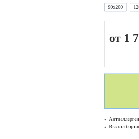
90х200
12
ой техники
от 1 
Антиаллерге
Высота бортов