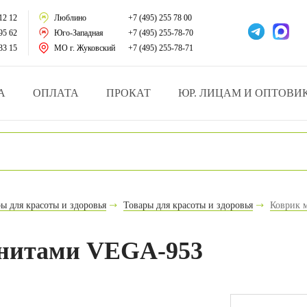
тации
12 12
Люблино
+7 (495) 255 78 00
95 62
Юго-Западная
+7 (495) 255-78-70
у за больными
33 15
МО г. Жуковский
+7 (495) 255-78-71
зделия
А
ОПЛАТА
ПРОКАТ
ЮР. ЛИЦАМ И ОПТОВИ
атрасы и подушки
ника
ы и здоровья
ы для красоты и здоровья
Товары для красоты и здоровья
Коврик 
й и мед.учреждений
гнитами VEGA-953
езные товары