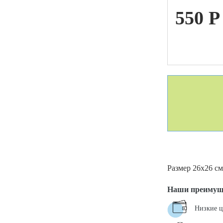
550
P
ой техники
Размер 26х26 см
Наши преимущ
Низкие 