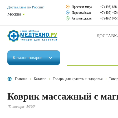
Средства реабили
Проспект мира
+7 (495) 688 
Доставляем по России!
Первомайская
+7 (495) 465 
Москва
Средства по уход
Автозаводская
+7 (495) 675 
Ортопедические и
ДОСТАВК
Ортопедические м
Домашняя медтех
Каталог
товаров
Экология дома
Инвалидные коляски
Товары для красот
Главная
Каталог
Товары для красоты и здоровья
Товар
Средства реабилитации
Товары для враче
Коврик массажный с ма
Средства по уходу за больными
Уникальные и пол
Ортопедические изделия
ID товара:
59363
Распродажа
Ортопедические матрасы и подушки