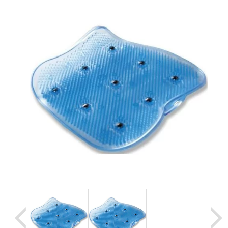
Уценка
Домашняя медтехника
Прокат инвалидн
Экология дома
Товары для красоты и здоровья
Товары для врачей и мед.учреждений
Уникальные и полезные товары
Распродажа
Уценка
Прокат инвалидной техники