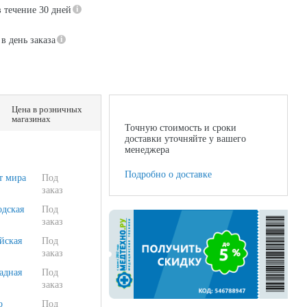
в течение 30 дней
в день заказа
Цена в розничных
магазинах
Точную стоимость и сроки
доставки уточняйте у вашего
менеджера
Подробно о доставке
т мира
Под
заказ
одская
Под
заказ
йская
Под
заказ
адная
Под
заказ
о
Под