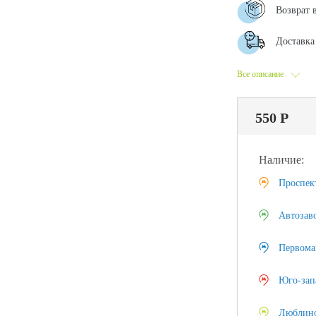
Возврат 
Доставка 
Все описание
550 Р
Наличие:
Проспек
Автозав
Первома
Юго-зап
Люблин