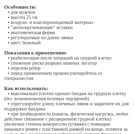
Особенности:
•
для мужчин
•
высота 25 см
•
воздухо- и влагопроницаемый материал
•
"антискручивающие" вставки
•
анатомическая форма
•
регулируемые по длине лямки
•
цвет: бежевый
Показания к применению:
•
реабилитация после операций на грудной клетке
•
снижение риска разрыва шовных лигатур
•
перелом ребер
•
перед применением проконсультируйтесь со
специалистом
Как использовать:
•
максимально плотно оденьте бандаж на грудную клетку
(без возникновения болевых ощущений)
•
отрегулируйте длину плечевых лямок и закрепите их для
поддержки бандажа
•
при необходимости (кашель, физическая нагрузка, любое
действие связанное с расширением грудной клетки)
увеличьте степень компрессии (утяжки) с помощью
широкого ремня с пластиковой рамкой на конце, потянув за