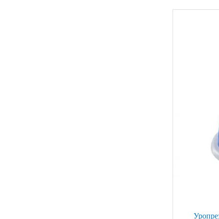
Уропре