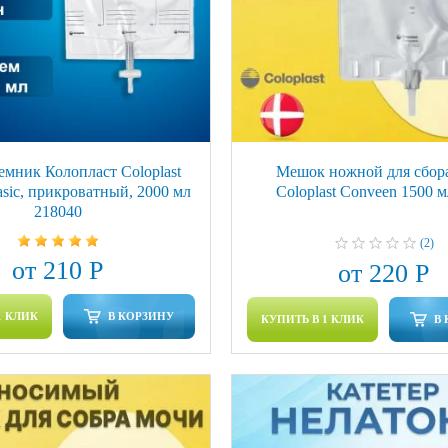
мник Колопласт Coloplast
Мешок ножной для сбор
sic, прикроватный, 2000 мл
Coloplast Conveen 1500 
218040
(2)
от 210 Р
от 220 Р
1 КЛИК
В КОРЗИНУ
КУПИТЬ В 1 КЛИК
В