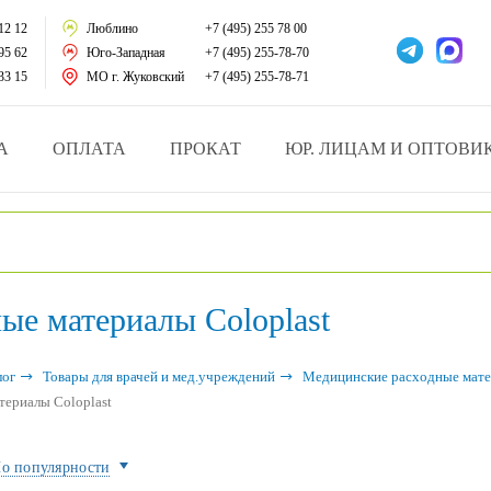
тации
12 12
Люблино
+7 (495) 255 78 00
95 62
Юго-Западная
+7 (495) 255-78-70
у за больными
33 15
МО г. Жуковский
+7 (495) 255-78-71
зделия
А
ОПЛАТА
ПРОКАТ
ЮР. ЛИЦАМ И ОПТОВИ
атрасы и подушки
ника
ые материалы Coloplast
ы и здоровья
й и мед.учреждений
лог
Товары для врачей и мед.учреждений
Медицинские расходные мате
териалы Coloplast
езные товары
о популярности