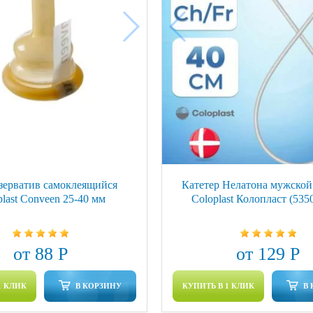
зерватив самоклеящийся
Катетер Нелатона мужской 
plast Conveen 25-40 мм
Coloplast Колопласт (535
от 88 Р
от 129 Р
1 КЛИК
В КОРЗИНУ
КУПИТЬ В 1 КЛИК
В