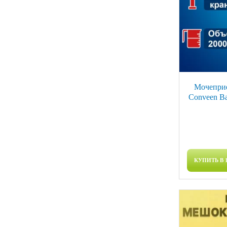
Мочеприе
Conveen Ba
КУПИТЬ В 