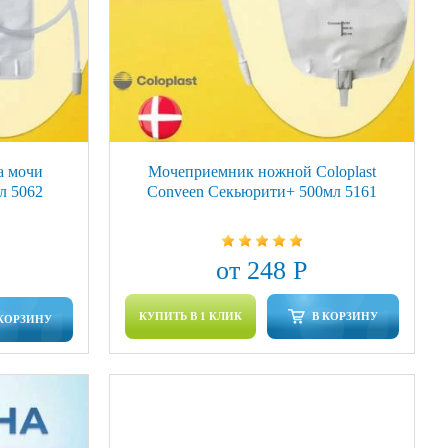
а мочи
Мочеприемник ножной Coloplast
мл 5062
Conveen Секьюрити+ 500мл 5161
от 248 Р
КУПИТЬ В 1 КЛИК
В КОРЗИНУ
 КОРЗИНУ