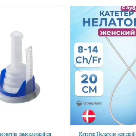
зерватив самоклеящийся
Катетер Нелатона женский 