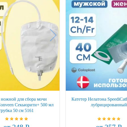
ножной для сбора мочи
Катетер Нелатона SpeediCath
 Conveen Секьюрити+ 500 мл
лубрицированный
трубка 50 см 5161