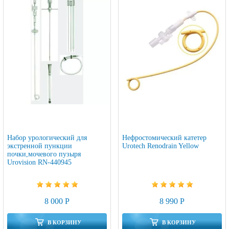
Набор урологический для
Нефростомический катетер
экстренной пункции
Urotech Renodrain Yellow
почки,мочевого пузыря
Urovision RN-440945
8 000 Р
8 990 Р
В КОРЗИНУ
В КОРЗИНУ