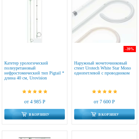
-39
%
Катетер урологический
Наружный мочеточниковый
полиуретановый
стент Urotech White Star Mono
нефростомический тип Pigtail *
однопетлевой с проводником
длина 40 см, Urovision
от 4 985 Р
от 7 600 Р
В КОРЗИНУ
В КОРЗИНУ