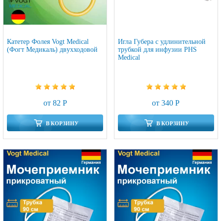
Катетер Фолея Vogt Medical
Игла Губера с удлинительной
(Фогт Медикаль) двухходовой
трубкой для инфузии PHS
Medical
от 82 Р
от 340 Р
В КОРЗИНУ
В КОРЗИНУ