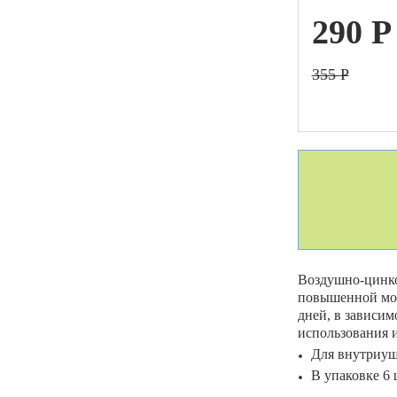
290
P
ой техники
355
P
Воздушно-цинко
повышенной мощ
дней, в зависим
использования и
Для внутриуш
В упаковке 6 