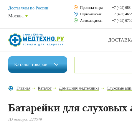
Средства реабили
Проспект мира
+7 (495) 688 
Доставляем по России!
Первомайская
+7 (495) 465 
Москва
Средства по уход
Автозаводская
+7 (495) 675 
Ортопедические и
ДОСТАВК
Ортопедические м
Домашняя медтех
Каталог
товаров
Экология дома
Инвалидные коляски
Товары для красот
Главная
Каталог
Домашняя медтехника
Слуховые апп
Средства реабилитации
Товары для враче
Батарейки для слуховых а
Средства по уходу за больными
Уникальные и пол
Ортопедические изделия
ID товара:
228649
Распродажа
Ортопедические матрасы и подушки