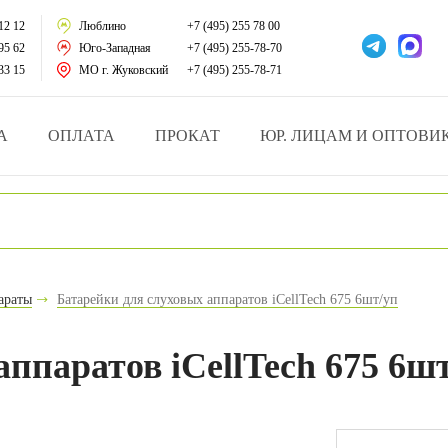
тации
12 12
Люблино
+7 (495) 255 78 00
95 62
Юго-Западная
+7 (495) 255-78-70
у за больными
33 15
МО г. Жуковский
+7 (495) 255-78-71
зделия
А
ОПЛАТА
ПРОКАТ
ЮР. ЛИЦАМ И ОПТОВИ
атрасы и подушки
ника
ы и здоровья
араты
Батарейки для слуховых аппаратов iCellTech 675 6шт/уп
й и мед.учреждений
ппаратов iCellTech 675 6ш
езные товары