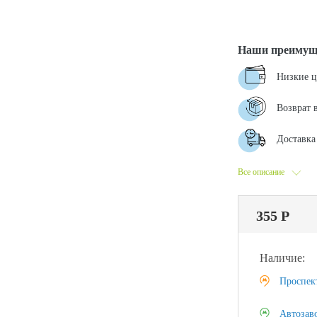
Наши преимущ
Низкие 
Возврат 
Доставка 
Все описание
355 Р
Наличие:
Проспек
Автозав