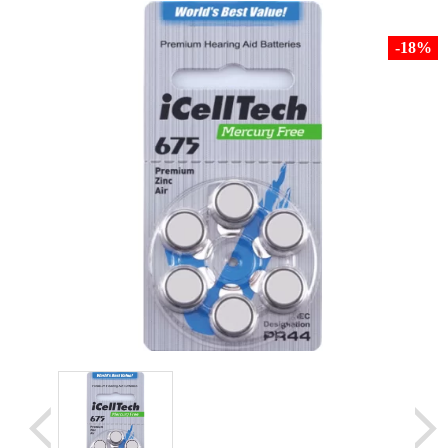
Уценка
Домашняя медтехника
-18
%
Прокат инвалидн
Экология дома
Товары для красоты и здоровья
Товары для врачей и мед.учреждений
Уникальные и полезные товары
Распродажа
Уценка
Прокат инвалидной техники