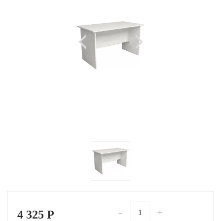
-
+
4 325
P