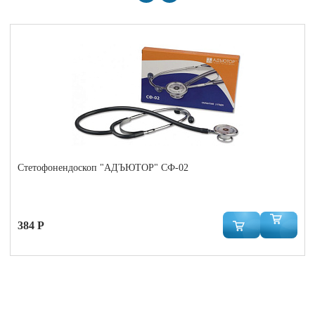
Стетофонендоскоп "АДЪЮТОР" СФ-02
384 Р