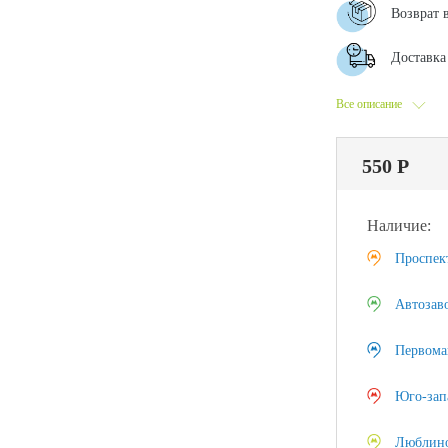
Возврат 
Доставка 
Все описание
550 Р
Наличие:
Проспек
Автозав
Первома
Юго-зап
Люблин