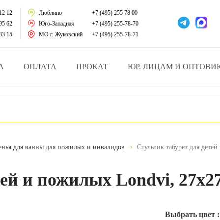
тации
12 12
Люблино
+7 (495) 255 78 00
95 62
Юго-Западная
+7 (495) 255-78-70
у за больными
33 15
МО г. Жуковский
+7 (495) 255-78-71
зделия
А
ОПЛАТА
ПРОКАТ
ЮР. ЛИЦАМ И ОПТОВИ
атрасы и подушки
ника
ы и здоровья
денья для ванны для пожилых и инвалидов
Стульчик табурет для детей
й и мед.учреждений
ей и пожилых Londvi, 27х27
езные товары
Выбрать цвет 