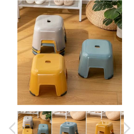
Уценка
Домашняя медтехника
Прокат инвалидн
Экология дома
Товары для красоты и здоровья
Товары для врачей и мед.учреждений
Уникальные и полезные товары
Распродажа
Уценка
Прокат инвалидной техники