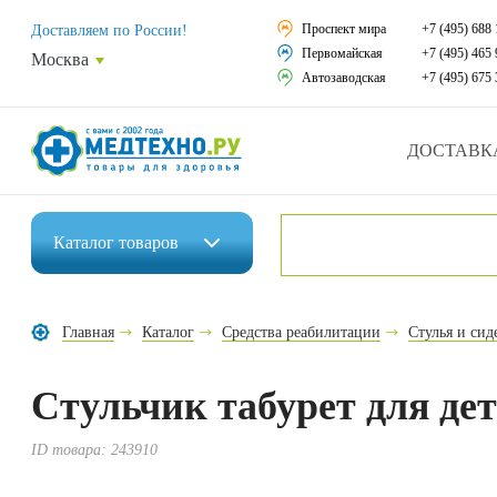
Средства реабили
Проспект мира
+7 (495) 688 
Доставляем по России!
Первомайская
+7 (495) 465 
Москва
Средства по уход
Автозаводская
+7 (495) 675 
Ортопедические и
ДОСТАВК
Ортопедические м
Домашняя медтех
Каталог
товаров
Экология дома
Инвалидные коляски
Товары для красот
Главная
Каталог
Средства реабилитации
Стулья и си
Средства реабилитации
Товары для враче
Стульчик табурет для дет
Средства по уходу за больными
Уникальные и пол
Ортопедические изделия
ID товара:
243910
Распродажа
Ортопедические матрасы и подушки