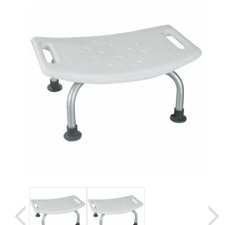
Уценка
Домашняя медтехника
Прокат инвалидн
Экология дома
Товары для красоты и здоровья
Товары для врачей и мед.учреждений
Уникальные и полезные товары
Распродажа
Уценка
Прокат инвалидной техники