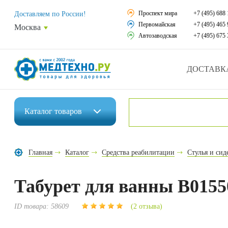
Средства реабили
Проспект мира
+7 (495) 688 
Доставляем по России!
Первомайская
+7 (495) 465 
Москва
Средства по уход
Автозаводская
+7 (495) 675 
Ортопедические и
ДОСТАВК
Ортопедические м
Домашняя медтех
Каталог
товаров
Экология дома
Инвалидные коляски
Товары для красот
Главная
Каталог
Средства реабилитации
Стулья и си
Средства реабилитации
Товары для враче
Табурет для ванны В0155
Средства по уходу за больными
Уникальные и пол
Ортопедические изделия
ID товара:
58609
(2 отзыва)
Распродажа
Ортопедические матрасы и подушки