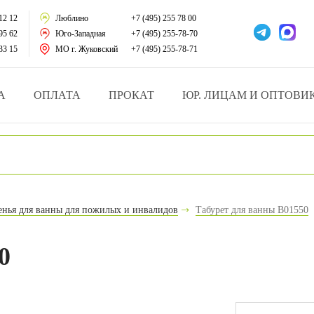
тации
12 12
Люблино
+7 (495) 255 78 00
95 62
Юго-Западная
+7 (495) 255-78-70
у за больными
33 15
МО г. Жуковский
+7 (495) 255-78-71
зделия
А
ОПЛАТА
ПРОКАТ
ЮР. ЛИЦАМ И ОПТОВИ
атрасы и подушки
ника
ы и здоровья
денья для ванны для пожилых и инвалидов
Табурет для ванны В01550
й и мед.учреждений
0
езные товары