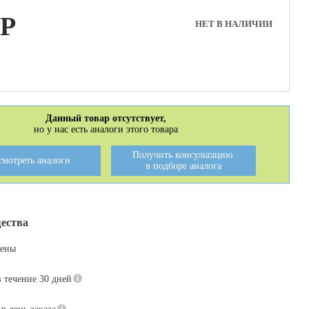
P
НЕТ В НАЛИЧИИ
Данный товар отсутствует,
но у нас есть аналоги этого товара
Получить консультацию
смотреть аналоги
в подборе аналога
ества
цены
в течение 30 дней