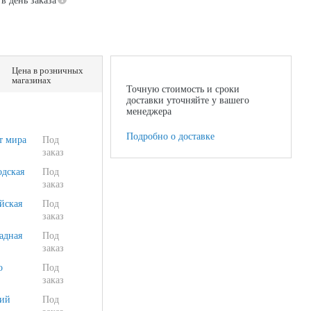
в день заказа
Цена в розничных
магазинах
Точную стоимость и сроки
доставки уточняйте у вашего
менеджера
Подробно о доставке
т мира
Под
заказ
одская
Под
заказ
йская
Под
заказ
адная
Под
заказ
о
Под
заказ
ий
Под