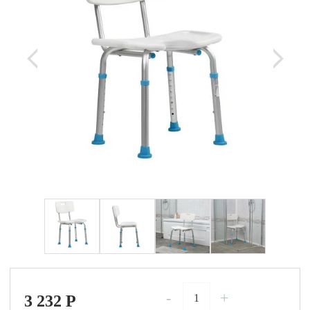
-
+
3 232
P