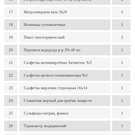
17
Нитроглицерин капс.№20
1
18
Ножницы тупоконечные
1
19
Пакет гипотермический
2
20
Перекиси водорода р-р 3% 40 мл
1
21
Салфетка антимикробная Активтекс ХЛ
1
22
Салфетка кровоостанавливающая №3
1
23
Салфетка марлевая стерильная 16х14
1
24
Стаканчик мерный для приёма лекарств
1
25
Сульфацил натрия, флакон
1
26
Термометр медицинский
1