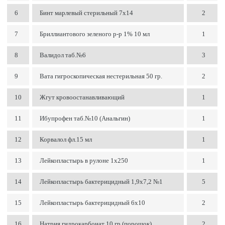
6
Бинт марлевый стерильный 7х14
2
7
Бриллиантового зеленого р-р 1% 10 мл
1
8
Валидол таб.№6
3
9
Вата гигроскопическая нестерильная 50 гр.
2
10
Жгут кровоостанавливающий
1
11
Ибупрофен таб.№10 (Анальгин)
1
12
Корвалол фл.15 мл
1
13
Лейкопластырь в рулоне 1х250
1
14
Лейкопластырь бактерицидный 1,9х7,2 №1
5
15
Лейкопластырь бактерицидный 6х10
2
16
Натрия гидрокарбонат 10 гр (порошок)
2