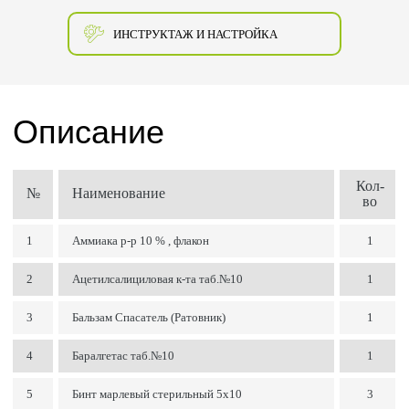
ИНСТРУКТАЖ И НАСТРОЙКА
Описание
Кол-
№
Наименование
во
1
Аммиака р-р 10 % , флакон
1
2
Ацетилсалициловая к-та таб.№10
1
3
Бальзам Спасатель (Ратовник)
1
4
Баралгетас таб.№10
1
5
Бинт марлевый стерильный 5х10
3