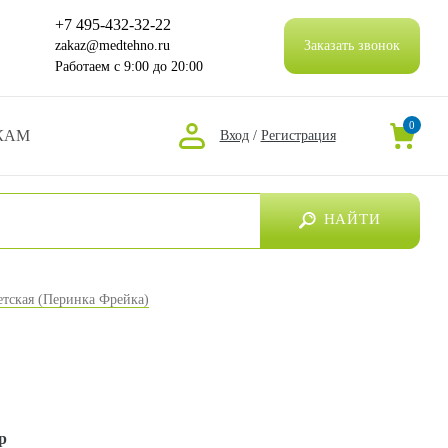
+7 495-432-32-22
zakaz@medtehno.ru
Заказать звонок
Работаем
с 9:00 до 20:00
0
КАМ
Вход
/
Регистрация
НАЙТИ
етская (Перинка Фрейка)
р