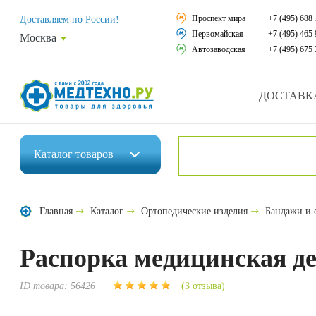
Средства реабили
Проспект мира
+7 (495) 688 
Доставляем по России!
Первомайская
+7 (495) 465 
Москва
Средства по уход
Автозаводская
+7 (495) 675 
Ортопедические и
ДОСТАВК
Ортопедические м
Домашняя медтех
Каталог
товаров
Экология дома
Инвалидные коляски
Товары для красот
Главная
Каталог
Ортопедические изделия
Бандажи и 
Средства реабилитации
Товары для враче
Распорка медицинская д
Средства по уходу за больными
Уникальные и пол
Ортопедические изделия
ID товара:
56426
(3 отзыва)
Распродажа
Ортопедические матрасы и подушки