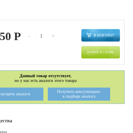
350
P
-
+
В КОРЗИНУ
КУПИТЬ В 1 КЛИК
Данный товар отсутствует,
но у нас есть аналоги этого товара
Получить консультацию
смотреть аналоги
в подборе аналога
ества
цены