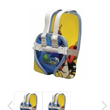
Уценка
Домашняя медтехника
Прокат инвалидн
Экология дома
Товары для красоты и здоровья
Товары для врачей и мед.учреждений
Уникальные и полезные товары
Распродажа
Уценка
Прокат инвалидной техники