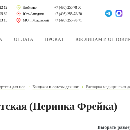
тации
12 12
Люблино
+7 (495) 255 78 00
95 62
Юго-Западная
+7 (495) 255-78-70
у за больными
33 15
МО г. Жуковский
+7 (495) 255-78-71
зделия
А
ОПЛАТА
ПРОКАТ
ЮР. ЛИЦАМ И ОПТОВИ
атрасы и подушки
ника
ы и здоровья
ортезы для ног
Бандажи и ортезы для ног
Распорка медицинская д
й и мед.учреждений
етская (Перинка Фрейка)
езные товары
Выбрать разме