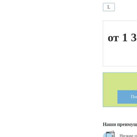
L
ой техники
от 1 
По
Наши преимущ
Низкие 