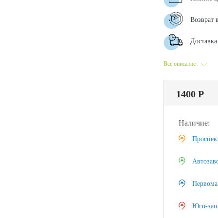
Возврат 
Доставка 
Все описание
1400 Р
Наличие:
Проспек
Автозав
Первома
Юго-зап