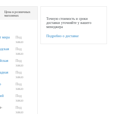
Цена в розничных
магазинах
Точную стоимость и сроки
доставки уточняйте у вашего
менеджера
Подробно о доставке
т мира
Под
заказ
одская
Под
заказ
йская
Под
заказ
адная
Под
заказ
о
Под
заказ
ий
Под
заказ
т-
Под
заказ