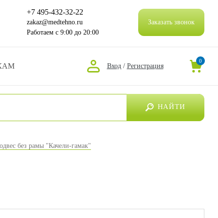
+7 495-432-32-22
zakaz@medtehno.ru
Заказать звонок
Работаем
с 9:00 до 20:00
0
КАМ
Вход
/
Регистрация
НАЙТИ
одвес без рамы "Качели-гамак"