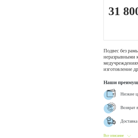
31 80
ой техники
Подвес без рамы
неразрывными к
медучреждениях
изготовление д
Наши преимущ
Низкие 
Возврат 
Доставка 
Все описание