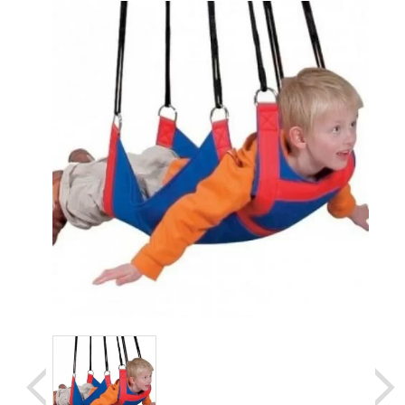
Уценка
Домашняя медтехника
Прокат инвалидн
Экология дома
Товары для красоты и здоровья
Товары для врачей и мед.учреждений
Уникальные и полезные товары
Распродажа
Уценка
Прокат инвалидной техники