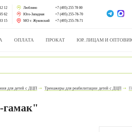
тации
12 12
Люблино
+7 (495) 255 78 00
95 62
Юго-Западная
+7 (495) 255-78-70
у за больными
33 15
МО г. Жуковский
+7 (495) 255-78-71
зделия
А
ОПЛАТА
ПРОКАТ
ЮР. ЛИЦАМ И ОПТОВИ
атрасы и подушки
ника
ы и здоровья
ния для детей с ДЦП
Тренажеры для реабилитации детей с ДЦП
П
й и мед.учреждений
и-гамак"
езные товары