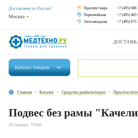
Средства реабили
Проспект мира
+7 (495) 688 
Доставляем по России!
Первомайская
+7 (495) 465 
Москва
Средства по уход
Автозаводская
+7 (495) 675 
Ортопедические и
ДОСТАВК
Ортопедические м
Домашняя медтех
Каталог
товаров
Экология дома
Инвалидные коляски
Товары для красот
Главная
Каталог
Средства реабилитации
Приспособле
Средства реабилитации
Товары для враче
Подвес без рамы "Качел
Средства по уходу за больными
Уникальные и пол
Ортопедические изделия
ID товара:
97660
Распродажа
Ортопедические матрасы и подушки