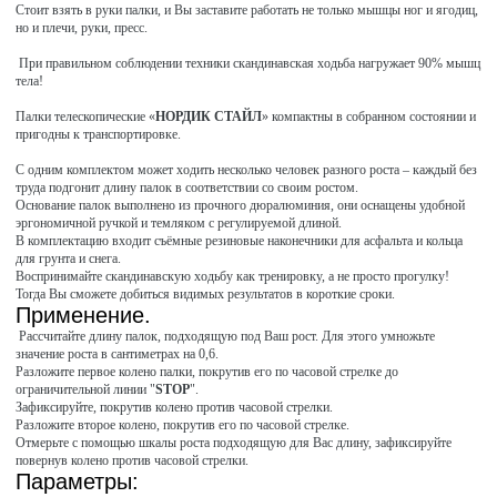
Стоит взять в руки палки, и Вы заставите работать не только мышцы ног и ягодиц,
но и плечи, руки, пресс.
При правильном соблюдении техники скандинавская ходьба нагружает 90% мышц
тела!
Палки телескопические «
НОРДИК СТАЙЛ
» компактны в собранном состоянии и
пригодны к транспортировке.
С одним комплектом может ходить несколько человек разного роста – каждый без
труда подгонит длину палок в соответствии со своим ростом.
Основание палок выполнено из прочного дюралюминия, они оснащены удобной
эргономичной ручкой и темляком с регулируемой длиной.
В комплектацию входит съёмные резиновые наконечники для асфальта и кольца
для грунта и снега.
Воспринимайте скандинавскую ходьбу как тренировку, а не просто прогулку!
Тогда Вы сможете добиться видимых результатов в короткие сроки.
Применение.
Рассчитайте длину палок, подходящую под Ваш рост. Для этого умножьте
значение роста в сантиметрах на 0,6.
Разложите первое колено палки, покрутив его по часовой стрелке до
ограничительной линии "
STOP
".
Зафиксируйте, покрутив колено против часовой стрелки.
Разложите второе колено, покрутив его по часовой стрелке.
Отмерьте с помощью шкалы роста подходящую для Вас длину, зафиксируйте
повернув колено против часовой стрелки.
Параметры: