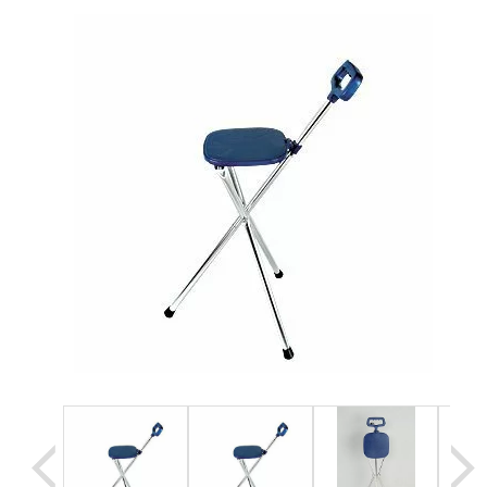
Уценка
Домашняя медтехника
Прокат инвалидн
Экология дома
Товары для красоты и здоровья
Товары для врачей и мед.учреждений
Уникальные и полезные товары
Распродажа
Уценка
Прокат инвалидной техники