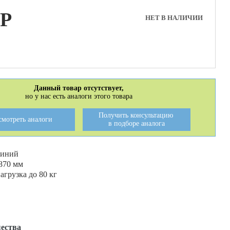
P
НЕТ В НАЛИЧИИ
Данный товар отсутствует,
но у нас есть аналоги этого товара
Получить консультацию
смотреть аналоги
в подборе аналога
миний
870 мм
грузка до 80 кг
ества