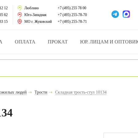
тации
12 12
Люблино
+7 (495) 255 78 00
95 62
Юго-Западная
+7 (495) 255-78-70
у за больными
33 15
МО г. Жуковский
+7 (495) 255-78-71
зделия
А
ОПЛАТА
ПРОКАТ
ЮР. ЛИЦАМ И ОПТОВИ
атрасы и подушки
ника
ы и здоровья
пожилых людей
Трости
Складная трость-стул 10134
й и мед.учреждений
134
езные товары