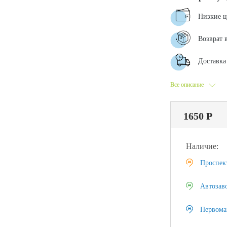
Низкие 
Возврат 
Доставка 
Все описание
1650 Р
Наличие:
Проспек
Автозав
Первома