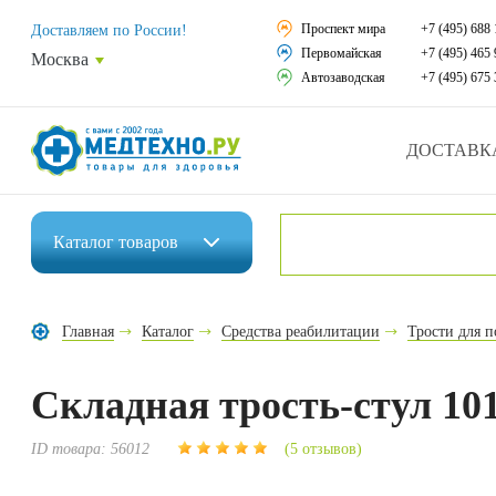
Средства реабили
Проспект мира
+7 (495) 688 
Доставляем по России!
Первомайская
+7 (495) 465 
Москва
Средства по уход
Автозаводская
+7 (495) 675 
Ортопедические и
ДОСТАВК
Ортопедические м
Домашняя медтех
Каталог
товаров
Экология дома
Инвалидные коляски
Товары для красот
Главная
Каталог
Средства реабилитации
Трости для 
Средства реабилитации
Товары для враче
Складная трость-стул 10
Средства по уходу за больными
Уникальные и пол
Ортопедические изделия
ID товара:
56012
(5 отзывов)
Распродажа
Ортопедические матрасы и подушки