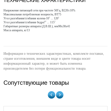
ТЕХНИЧЕСКИЕ ХАРАКТЕРИСТИКИ
Напряжение питающей сети при частоте 50Гц, В220±10%
Максимальная потребляемая мощность, ВТ75
Угол разгибания/сгибания колена-10˚ ... 120˚
Угол разгибания/сгибания бедра7˚ ... 115˚
Габаритные размеры аппарата (Д.В.Ш.), мм98х38х41
Масса аппарата, кг13
Информация о технических характеристиках, комплекте поставки,
стране изготовления, внешнем виде и цвете товара носит
информационный характер, и может быть изменена
производителем без потери функциональности товара.
Сопутствующие товары