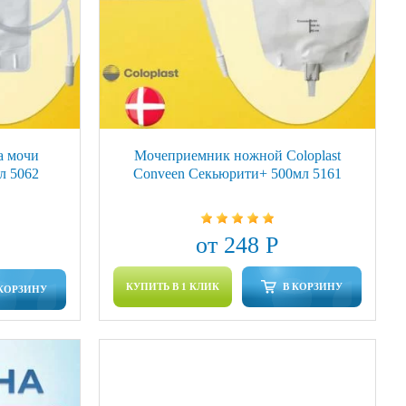
а мочи
Мочеприемник ножной Coloplast
мл 5062
Conveen Секьюрити+ 500мл 5161
от 248 Р
КУПИТЬ В 1 КЛИК
В КОРЗИНУ
 КОРЗИНУ