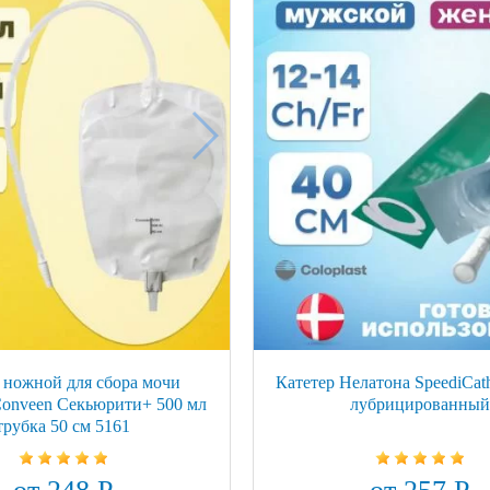
ножной для сбора мочи
Катетер Нелатона SpeediCath
 Conveen Секьюрити+ 500 мл
лубрицированный
трубка 50 см 5161