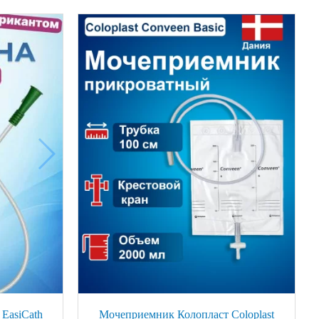
EasiCath
Мочеприемник Колопласт Coloplast