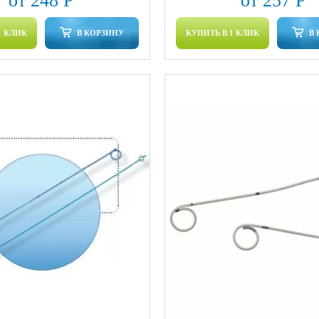
от 248 Р
от 257 Р
1 КЛИК
В КОРЗИНУ
КУПИТЬ В 1 КЛИК
В