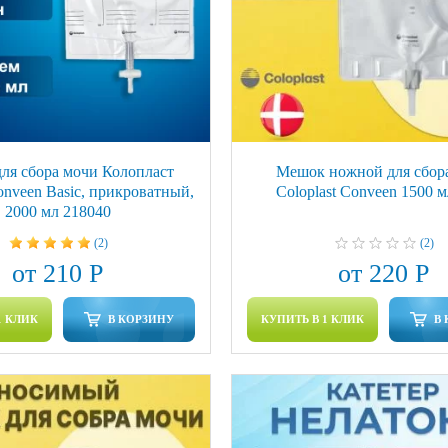
ля сбора мочи Колопласт
Мешок ножной для сбор
Conveen Basic, прикроватный,
Coloplast Conveen 1500 
2000 мл 218040
(2)
(2)
от 210 Р
от 220 Р
1 КЛИК
В КОРЗИНУ
КУПИТЬ В 1 КЛИК
В