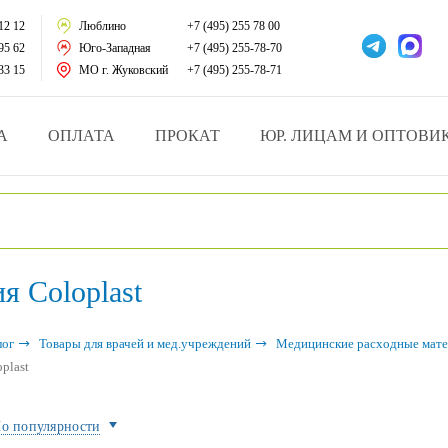
тации
12 12
Люблино
+7 (495) 255 78 00
95 62
Юго-Западная
+7 (495) 255-78-70
у за больными
33 15
МО г. Жуковский
+7 (495) 255-78-71
зделия
А
ОПЛАТА
ПРОКАТ
ЮР. ЛИЦАМ И ОПТОВИ
атрасы и подушки
ника
я Coloplast
ы и здоровья
й и мед.учреждений
лог
Товары для врачей и мед.учреждений
Медицинские расходные мате
plast
езные товары
о популярности