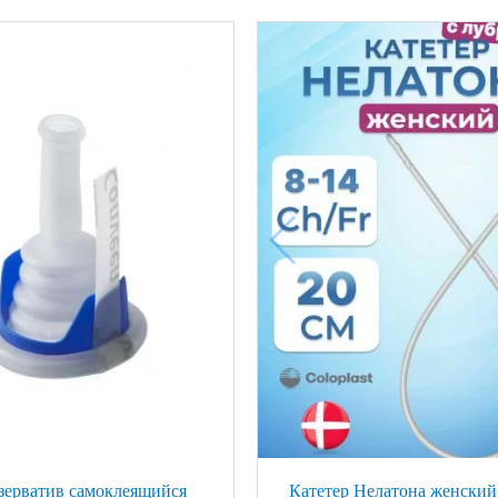
зерватив самоклеящийся
Катетер Нелатона женский 