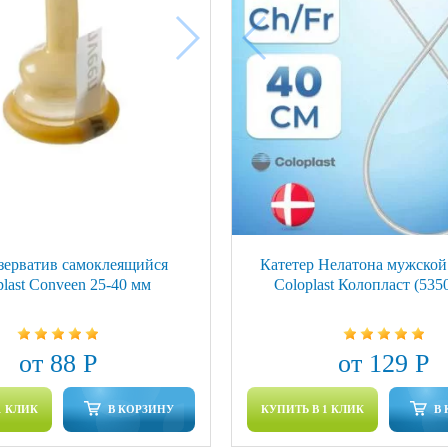
зерватив самоклеящийся
Катетер Нелатона мужской 
plast Conveen 25-40 мм
Coloplast Колопласт (535
от 88 Р
от 129 Р
1 КЛИК
В КОРЗИНУ
КУПИТЬ В 1 КЛИК
В