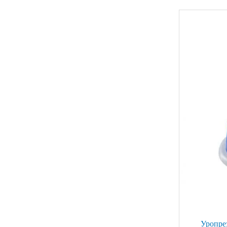
Уропре