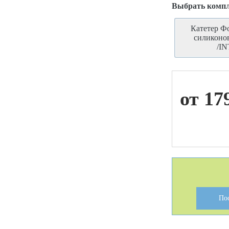
Выбрать комп
Катетер Ф
ой техники
силиконо
/I
от 17
По