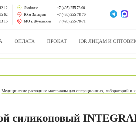
тации
12 12
Люблино
+7 (495) 255 78 00
95 62
Юго-Западная
+7 (495) 255-78-70
у за больными
33 15
МО г. Жуковский
+7 (495) 255-78-71
зделия
А
ОПЛАТА
ПРОКАТ
ЮР. ЛИЦАМ И ОПТОВИ
атрасы и подушки
ника
ы и здоровья
Медицинские расходные материалы для операционных, лабораторий и к
й и мед.учреждений
езные товары
овой силиконовый INTEGRA