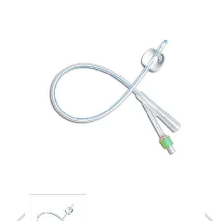
Уценка
Домашняя медтехника
Прокат инвалидн
Экология дома
Товары для красоты и здоровья
Товары для врачей и мед.учреждений
Уникальные и полезные товары
Распродажа
Уценка
Прокат инвалидной техники