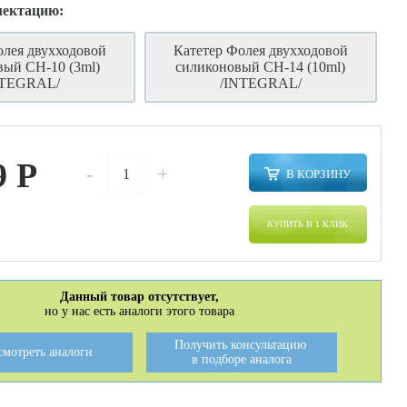
лектацию:
олея двухходовой
Катетер Фолея двухходовой
вый CH-10 (3ml)
силиконовый CH-14 (10ml)
NTEGRAL/
/INTEGRAL/
9
P
-
+
В КОРЗИНУ
КУПИТЬ В 1 КЛИК
Данный товар отсутствует,
но у нас есть аналоги этого товара
Получить консультацию
смотреть аналоги
в подборе аналога