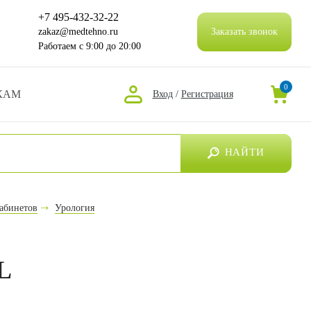
+7 495-432-32-22
zakaz@medtehno.ru
Заказать звонок
Работаем
с 9:00 до 20:00
0
КАМ
Вход
/
Регистрация
НАЙТИ
абинетов
Урология
L