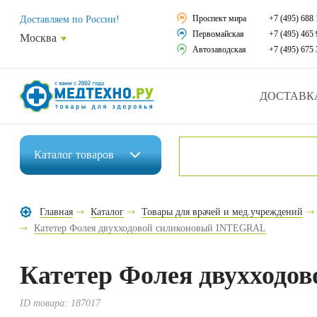
Средства реабили
Проспект мира
+7 (495) 688 
Доставляем по России!
Первомайская
+7 (495) 465 
Москва
Средства по уход
Автозаводская
+7 (495) 675 
Ортопедические и
ДОСТАВК
Ортопедические м
Домашняя медтех
Каталог
товаров
Экология дома
Инвалидные коляски
Товары для красот
Главная
Каталог
Товары для врачей и мед.учреждений
Средства реабилитации
Катетер Фолея двухходовой силиконовый INTEGRAL
Товары для враче
Средства по уходу за больными
Уникальные и пол
Катетер Фолея двухход
Ортопедические изделия
Распродажа
ID товара:
187017
Ортопедические матрасы и подушки