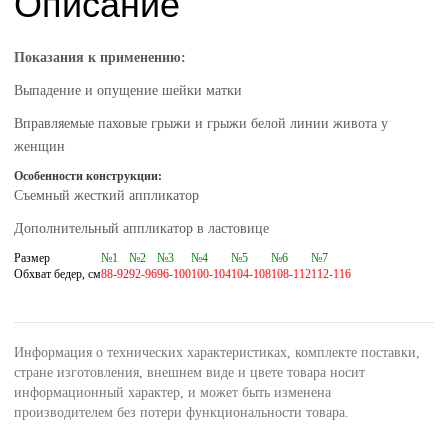
Описание
Показания к применению:
Выпадение и опущение шейки матки
Вправляемые паховые грыжи и грыжи белой линии живота у
женщин
Особенности конструкции:
Съемный жесткий аппликатор
Дополнительный аппликатор в ластовице
Размер
№1
№2
№3
№4
№5
№6
№7
Обхват бедер, см
88-92
92-96
96-100
100-104
104-108
108-112
112-116
Информация о технических характеристиках, комплекте поставки,
стране изготовления, внешнем виде и цвете товара носит
информационный характер, и может быть изменена
производителем без потери функциональности товара.