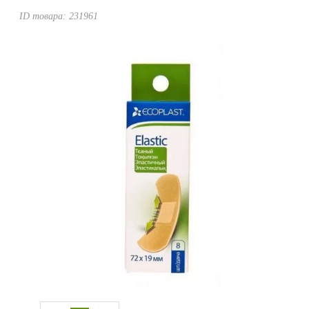
Уценка
ID товара:
231961
Домашняя медтехника
Прокат инвалидн
Экология дома
Товары для красоты и здоровья
Товары для врачей и мед.учреждений
Уникальные и полезные товары
Распродажа
Уценка
Прокат инвалидной техники