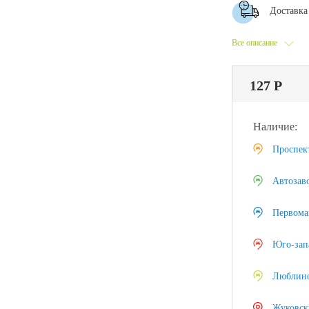
Доставка 
Все описание
127 Р
Наличие:
Проспек
Автозав
Первома
Юго-зап
Люблин
Жуковск