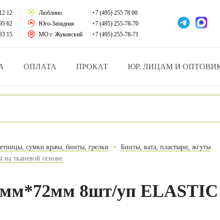
тации
12 12
Люблино
+7 (495) 255 78 00
95 62
Юго-Западная
+7 (495) 255-78-70
у за больными
33 15
МО г. Жуковский
+7 (495) 255-78-71
зделия
А
ОПЛАТА
ПРОКАТ
ЮР. ЛИЦАМ И ОПТОВИ
атрасы и подушки
ника
ы и здоровья
етницы, сумки врача, бинты, грелки
Бинты, вата, пластыри, жгуты
 на тканевой основе
й и мед.учреждений
езные товары
мм*72мм 8шт/уп ELASTIC M