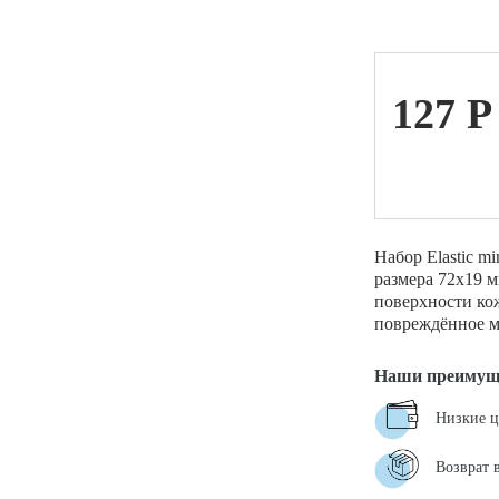
ой техники
127
P
Набор Elastic m
размера 72х19 
поверхности ко
повреждённое м
Наши преимущ
Низкие 
Возврат 