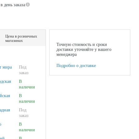
в день заказа
Цена в розничных
магазинах
Точную стоимость и сроки
доставки уточняйте у вашего
менеджера
Подробно о доставке
т мира
Под
заказ
одская
В
наличии
йская
В
наличии
адная
Под
заказ
о
В
наличии
ий
В