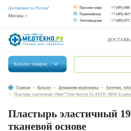
Средства реабили
Проспект мира
+7 (495) 688 
Доставляем по России!
Первомайская
+7 (495) 465 
Москва
Средства по уход
Автозаводская
+7 (495) 675 
Ортопедические и
ДОСТАВК
Ортопедические м
Домашняя медтех
Каталог
товаров
Экология дома
Инвалидные коляски
Товары для красот
Главная
Каталог
Домашняя медтехника
Аптечки, табл
Средства реабилитации
Пластырь эластичный 19мм*72мм 8шт/уп ELASTIC MINI Ecoplast
Товары для враче
Средства по уходу за больными
Уникальные и пол
Пластырь эластичный 19
Ортопедические изделия
Распродажа
тканевой основе
Ортопедические матрасы и подушки