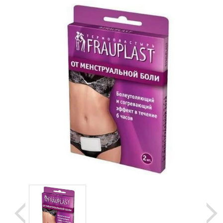
Уценка
Домашняя медтехника
Прокат инвалидн
Экология дома
Товары для красоты и здоровья
Товары для врачей и мед.учреждений
Уникальные и полезные товары
Распродажа
Уценка
Прокат инвалидной техники