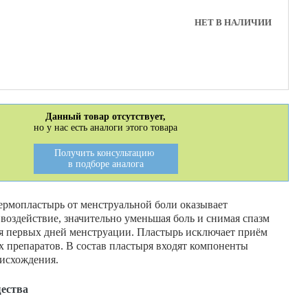
НЕТ В НАЛИЧИИ
Данный товар отсутствует,
но у нас есть аналоги этого товара
Получить консультацию
в подборе аналога
рмопластырь от менструальной боли оказывает
воздействие, значительно уменьшая боль и снимая спазм
мя первых дней менструации. Пластырь исключает приём
 препаратов. В состав пластыря входят компоненты
исхождения.
ества