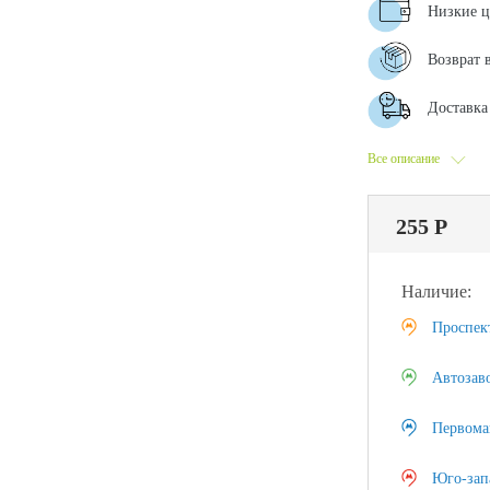
Низкие 
Возврат 
Доставка 
Все описание
255 Р
Наличие:
Проспек
Автозав
Первома
Юго-зап