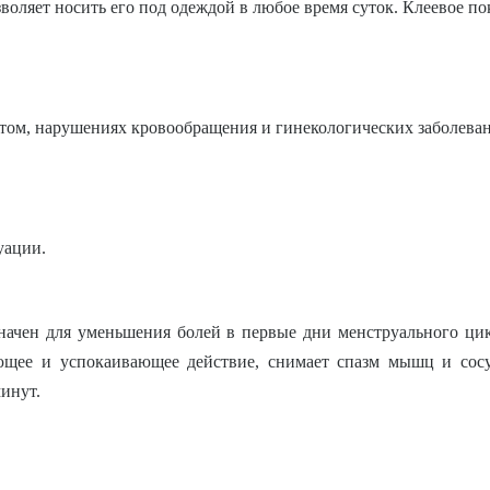
зволяет носить его под одеждой в любое время суток. Клеевое 
етом, нарушениях кровообращения и гинекологических заболевани
уации.
ачен для уменьшения болей в первые дни менструального цик
вающее и успокаивающее действие, снимает спазм мышц и со
минут.