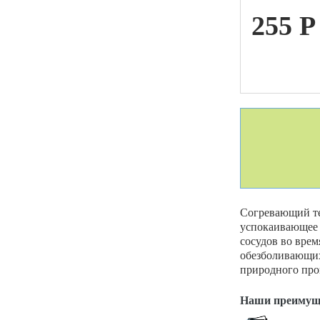
255
P
ой техники
Согревающий те
успокаивающее 
сосудов во вре
обезболивающих
природного про
Наши преимущ