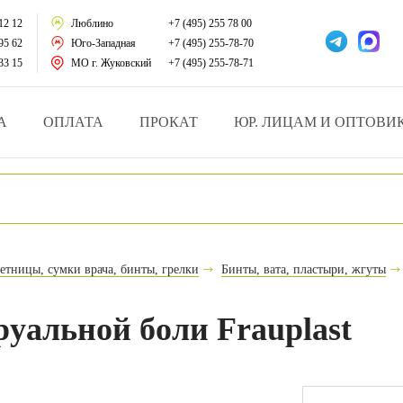
тации
12 12
Люблино
+7 (495) 255 78 00
95 62
Юго-Западная
+7 (495) 255-78-70
у за больными
33 15
МО г. Жуковский
+7 (495) 255-78-71
зделия
А
ОПЛАТА
ПРОКАТ
ЮР. ЛИЦАМ И ОПТОВИ
атрасы и подушки
ника
ы и здоровья
етницы, сумки врача, бинты, грелки
Бинты, вата, пластыри, жгуты
й и мед.учреждений
уальной боли Frauplast
езные товары