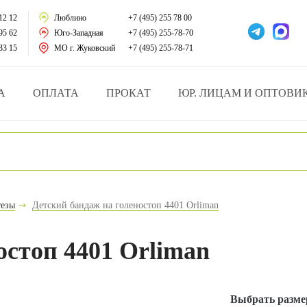
тации
12 12
Люблино
+7 (495) 255 78 00
95 62
Юго-Западная
+7 (495) 255-78-70
у за больными
33 15
МО г. Жуковский
+7 (495) 255-78-71
зделия
А
ОПЛАТА
ПРОКАТ
ЮР. ЛИЦАМ И ОПТОВИ
атрасы и подушки
ника
ы и здоровья
тезы
Детский бандаж на голеностоп 4401 Orliman
й и мед.учреждений
остоп 4401 Orliman
езные товары
Выбрать разме