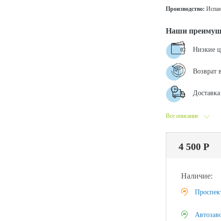
Производство:
Испан
Наши преимущ
Низкие 
Возврат 
Доставка 
Все описание
4 500 Р
Наличие:
Проспек
Автозав