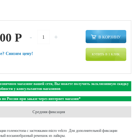
500
P
-
+
В КОРЗИНУ
е? Снизим цену!
КУПИТЬ В 1 КЛИК
озничном магазине нашей сети, Вы можете получить эксклюзивную скидку
обности у консультантов магазинов
 по России при заказе через интернет магазин*
Средняя фиксация
ции голеностопа с застежками micro velcro Для дополнительной фиксации
чный восьмиобразный ремешок из лайкры.