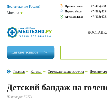
Средства реабили
Проспект мира
+7 (495) 688 
Доставляем по России!
Первомайская
+7 (495) 465 
Москва
Средства по уход
Автозаводская
+7 (495) 675 
Ортопедические и
ДОСТАВК
Ортопедические м
Домашняя медтех
Каталог
товаров
Экология дома
Инвалидные коляски
Товары для красот
Главная
Каталог
Ортопедические изделия
Детские ор
Средства реабилитации
Товары для враче
Детский бандаж на голен
Средства по уходу за больными
Уникальные и пол
Ортопедические изделия
ID товара:
59774
Распродажа
Ортопедические матрасы и подушки