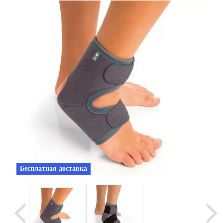
Уценка
Домашняя медтехника
Прокат инвалидн
Экология дома
Товары для красоты и здоровья
Товары для врачей и мед.учреждений
Уникальные и полезные товары
Распродажа
Уценка
Бесплатная доставка
Прокат инвалидной техники