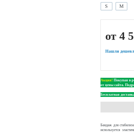
S
M
ой техники
от 4 
Нашли дешевл
Акция!
Покупая в р
от цены сайта. Подр
Бесплатная доставка
Бандаж для стабилиза
используется эласти