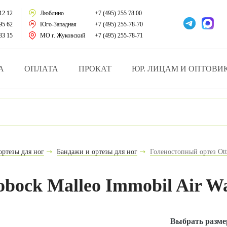
тации
12 12
Люблино
+7 (495) 255 78 00
95 62
Юго-Западная
+7 (495) 255-78-70
у за больными
33 15
МО г. Жуковский
+7 (495) 255-78-71
зделия
А
ОПЛАТА
ПРОКАТ
ЮР. ЛИЦАМ И ОПТОВИ
атрасы и подушки
ника
ы и здоровья
ортезы для ног
Бандажи и ортезы для ног
Голеностопный ортез Ott
й и мед.учреждений
bock Malleo Immobil Air Wal
езные товары
Выбрать разме