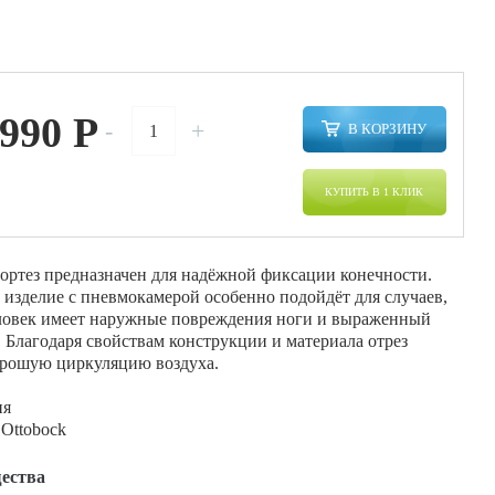
 990
P
-
+
В КОРЗИНУ
КУПИТЬ В 1 КЛИК
ортез предназначен для надёжной фиксации конечности.
изделие с пневмокамерой особенно подойдёт для случаев,
ловек имеет наружные повреждения ноги и выраженный
 Благодаря свойствам конструкции и материала отрез
орошую циркуляцию воздуха.
ия
Ottobock
ества