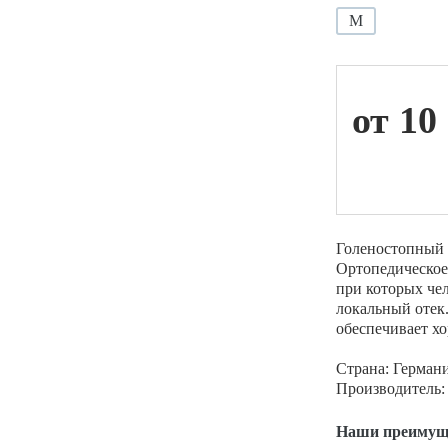
M
ой техники
от 10
Голеностопный 
Ортопедическое 
при которых че
локальный отек.
обеспечивает х
Страна: Герман
Производитель: 
Наши преимущ