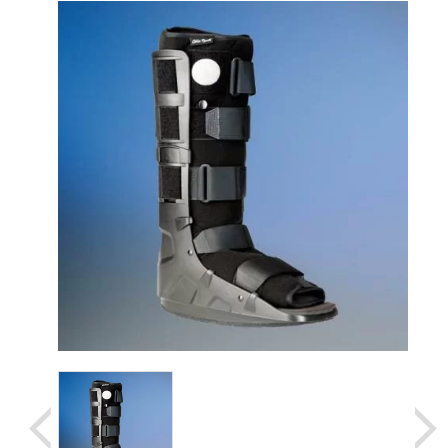
Уценка
Домашняя медтехника
Прокат инвалидн
Экология дома
Товары для красоты и здоровья
Товары для врачей и мед.учреждений
Уникальные и полезные товары
Распродажа
Уценка
Прокат инвалидной техники