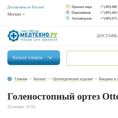
Средства реабили
Проспект мира
+7 (495) 688 
Доставляем по России!
Первомайская
+7 (495) 465 
Москва
Средства по уход
Автозаводская
+7 (495) 675 
Ортопедические и
ДОСТАВК
Ортопедические м
Домашняя медтех
Каталог
товаров
Экология дома
Инвалидные коляски
Товары для красот
Главная
Каталог
Ортопедические изделия
Бандажи и 
Средства реабилитации
Товары для враче
Голеностопный ортез Otto
Средства по уходу за больными
Уникальные и пол
Ортопедические изделия
ID товара:
91745
Распродажа
Ортопедические матрасы и подушки