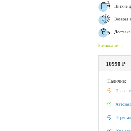
Низкие 
Возврат 
Доставка 
Все описание
10990 Р
Наличие:
Проспек
Автозав
Первома