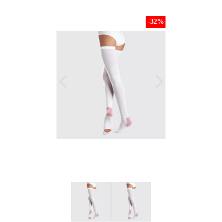
-32
%