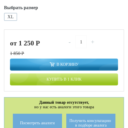
Выбрать размер
XL
-
+
от 1 250
P
1 850
P
В КОРЗИНУ
КУПИТЬ В 1 КЛИК
Данный товар отсутствует,
но у нас есть аналоги этого товара
Получить консультацию
Посмотреть аналоги
в подборе аналога