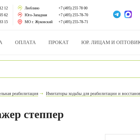
тации
12 12
Люблино
+7 (495) 255 78 00
95 62
Юго-Западная
+7 (495) 255-78-70
у за больными
33 15
МО г. Жуковский
+7 (495) 255-78-71
зделия
А
ОПЛАТА
ПРОКАТ
ЮР. ЛИЦАМ И ОПТОВИ
атрасы и подушки
ника
ы и здоровья
ельная реабилитация
Имитаторы ходьбы для реабилитации и восстано
й и мед.учреждений
жер степпер
езные товары