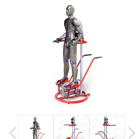
Уценка
Домашняя медтехника
Прокат инвалидн
Экология дома
Товары для красоты и здоровья
Товары для врачей и мед.учреждений
Уникальные и полезные товары
Распродажа
Уценка
Прокат инвалидной техники