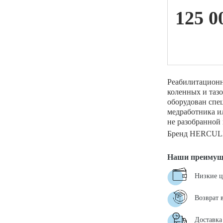
125 0
ой техники
Реабилитационн
коленных и таз
оборудован спе
медработника ил
не разобранной
Бренд HERCUL
Наши преимущ
Низкие 
Возврат 
Доставка 