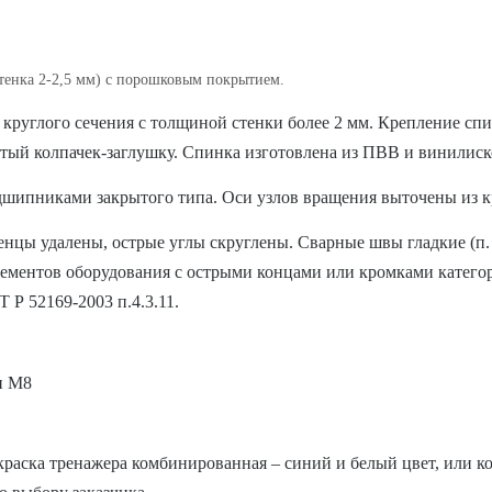
стенка 2-2,5 мм) с порошковым покрытием.
 круглого сечения с толщиной стенки более 2 мм. Крепление сп
тый колпачек-заглушку. Спинка изготовлена из ПВВ и винилиск
ипниками закрытого типа. Оси узлов вращения выточены из кр
енцы удалены, острые углы скруглены. Сварные швы гладкие (п.
ементов оборудования с острыми концами или кромками категори
 Р 52169-2003 п.4.3.11.
и М8
раска тренажера комбинированная – синий и белый цвет, или к