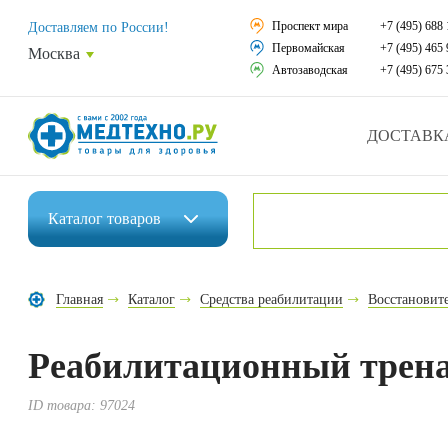
Средства реабили
Проспект мира
+7 (495) 688 
Доставляем по России!
Первомайская
+7 (495) 465 
Москва
Средства по уход
Автозаводская
+7 (495) 675 
Ортопедические и
ДОСТАВК
Ортопедические м
Домашняя медтех
Каталог
товаров
Экология дома
Инвалидные коляски
Товары для красот
Главная
Каталог
Средства реабилитации
Восстановит
Средства реабилитации
Товары для враче
Реабилитационный трена
Средства по уходу за больными
Уникальные и пол
Ортопедические изделия
ID товара:
97024
Распродажа
Ортопедические матрасы и подушки