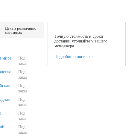
Цена в розничных
магазинах
Точную стоимость и сроки
доставки уточняйте у вашего
менеджера
Подробно о доставке
т мира
Под
заказ
одская
Под
заказ
йская
Под
заказ
адная
Под
заказ
о
Под
заказ
ий
Под
заказ