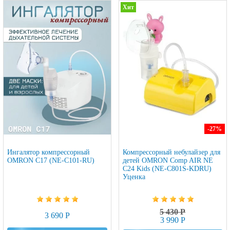
Хит
-27
%
Ингалятор компрессорный
Компрессорный небулайзер для
OMRON C17 (NE-C101-RU)
детей OMRON Comp AIR NE
C24 Kids (NE-C801S-KDRU)
Уценка
5 430 Р
3 690 Р
3 990 Р