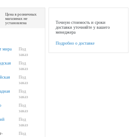
Цена в розничных
магазинах не
Точную стоимость и сроки
установлена
доставки уточняйте у вашего
менеджера
Подробно о доставке
т мира
Под
заказ
одская
Под
заказ
йская
Под
заказ
адная
Под
заказ
о
Под
заказ
ий
Под
заказ
т-
Под