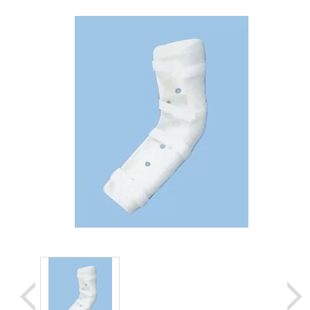
Уценка
Домашняя медтехника
Прокат инвалидн
Экология дома
Товары для красоты и здоровья
Товары для врачей и мед.учреждений
Уникальные и полезные товары
Распродажа
Уценка
Прокат инвалидной техники