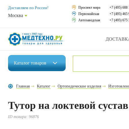
Средства реабили
Проспект мира
+7 (495) 688 
Доставляем по России!
Первомайская
+7 (495) 465 
Москва
Средства по уход
Автозаводская
+7 (495) 675 
Ортопедические и
ДОСТАВК
Ортопедические м
Домашняя медтех
Каталог
товаров
Экология дома
Инвалидные коляски
Товары для красот
Главная
Каталог
Ортопедические изделия
Изготовлен
Средства реабилитации
Товары для враче
Тутор на локтевой сустав
Средства по уходу за больными
Уникальные и пол
Ортопедические изделия
ID товара:
96876
Распродажа
Ортопедические матрасы и подушки