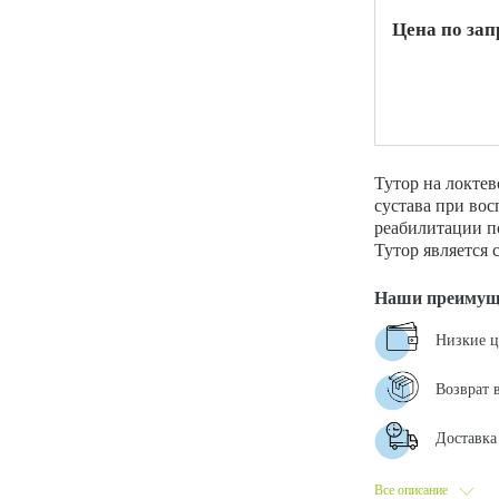
Цена по зап
ой техники
Тутор на локтев
сустава при вос
реабилитации п
Тутор является 
Наши преимущ
Низкие 
Возврат 
Доставка 
Все описание