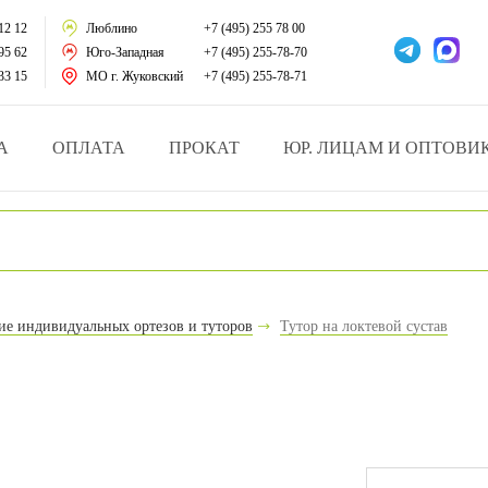
тации
12 12
Люблино
+7 (495) 255 78 00
95 62
Юго-Западная
+7 (495) 255-78-70
у за больными
33 15
МО г. Жуковский
+7 (495) 255-78-71
зделия
А
ОПЛАТА
ПРОКАТ
ЮР. ЛИЦАМ И ОПТОВИ
атрасы и подушки
ника
ы и здоровья
ие индивидуальных ортезов и туторов
Тутор на локтевой сустав
й и мед.учреждений
езные товары