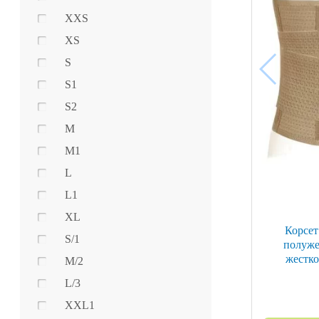
XXS
XS
S
S1
S2
M
M1
L
L1
XL
Корсет
S/1
полуже
жестко
M/2
L/3
XXL1