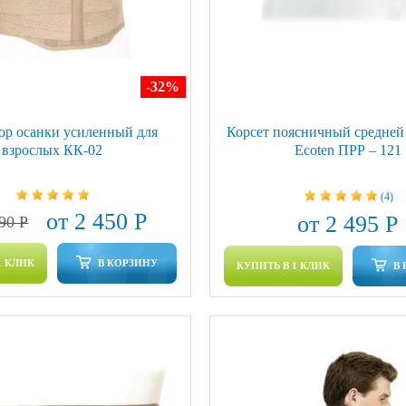
-32
%
ор осанки усиленный для
Корсет поясничный средней
взрослых КК-02
Ecoten ПРР – 121
(4)
от 2 450 Р
от 2 495 Р
590 Р
1 КЛИК
В КОРЗИНУ
КУПИТЬ В 1 КЛИК
В