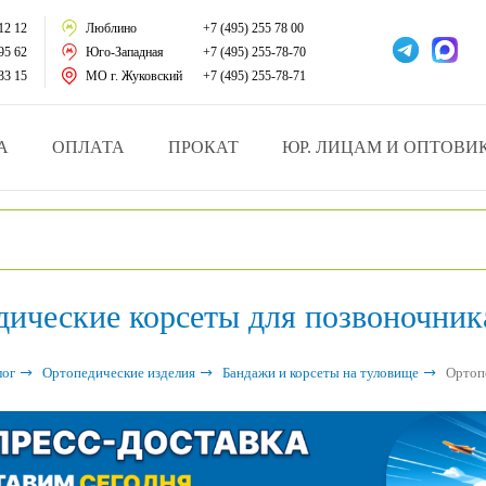
тации
12 12
Люблино
+7 (495) 255 78 00
95 62
Юго-Западная
+7 (495) 255-78-70
у за больными
33 15
МО г. Жуковский
+7 (495) 255-78-71
зделия
А
ОПЛАТА
ПРОКАТ
ЮР. ЛИЦАМ И ОПТОВИ
атрасы и подушки
ника
дические корсеты для позвоночник
ы и здоровья
й и мед.учреждений
лог
Ортопедические изделия
Бандажи и корсеты на туловище
Ортоп
езные товары