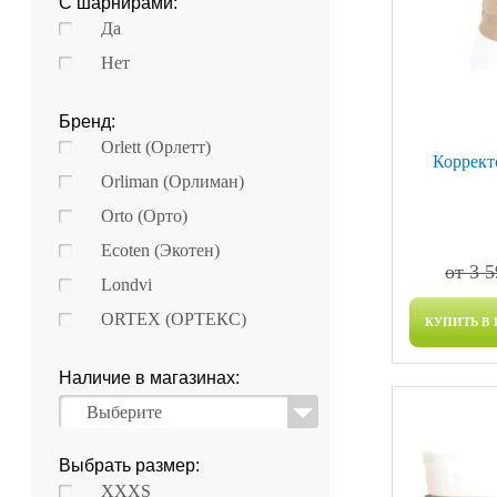
С шарнирами:
Да
Нет
Бренд:
Orlett (Орлетт)
Коррект
Orliman (Орлиман)
Orto (Орто)
Ecoten (Экотен)
от 3 
Londvi
ORTEX (ОРТЕКС)
КУПИТЬ В 
Наличие в магазинах:
Выберите
Выбрать размер:
XXXS