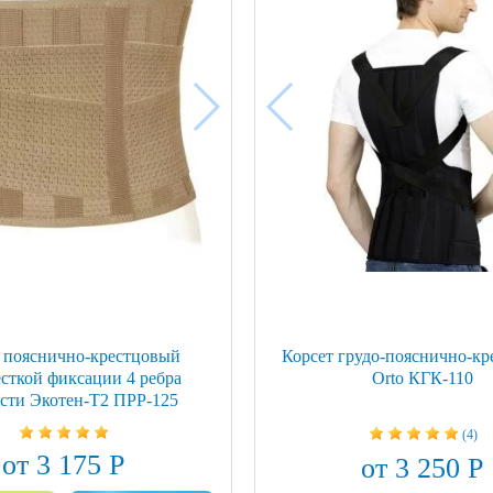
 пояснично-крестцовый
Корсет грудо-пояснично-к
сткой фиксации 4 ребра
Orto КГК-110
сти Экотен-Т2 ПРР-125
(4)
от 3 175 Р
от 3 250 Р