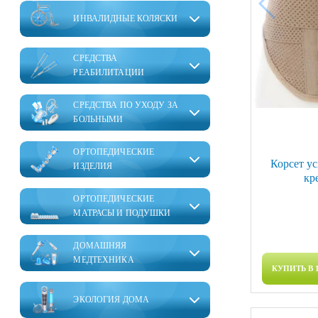
ИНВАЛИДНЫЕ КОЛЯСКИ
СРЕДСТВА
РЕАБИЛИТАЦИИ
СРЕДСТВА ПО УХОДУ ЗА
БОЛЬНЫМИ
ОРТОПЕДИЧЕСКИЕ
Корсет у
ИЗДЕЛИЯ
кр
ОРТОПЕДИЧЕСКИЕ
МАТРАСЫ И ПОДУШКИ
ДОМАШНЯЯ
МЕДТЕХНИКА
КУПИТЬ В 
ЭКОЛОГИЯ ДОМА