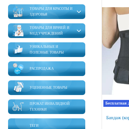
ТОВАРЫ ДЛЯ КРАСОТЫ И
ЗДОРОВЬЯ
ТОВАРЫ ДЛЯ ВРАЧЕЙ И
МЕД.УЧРЕЖДЕНИЙ
УНИКАЛЬНЫЕ И
ПОЛЕЗНЫЕ ТОВАРЫ
РАСПРОДАЖА
УЦЕНЕННЫЕ ТОВАРЫ
Бесплатная 
ПРОКАТ ИНВАЛИДНОЙ
ТЕХНИКИ
Бандаж (ко
ТЕГИ