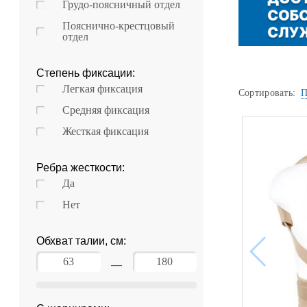
Грудо-поясничный отдел
Уценка
Пояснично-крестцовый
Домашняя медтехника
отдел
Прокат инвалидн
Экология дома
Степень фиксации:
Легкая фиксация
Товары для красоты и здоровья
Сортировать:
П
Средняя фиксация
Товары для врачей и мед.учреждений
Жесткая фиксация
Уникальные и полезные товары
Ребра жесткости:
Распродажа
Да
Нет
Уценка
Обхват талии, см:
Прокат инвалидной техники
—