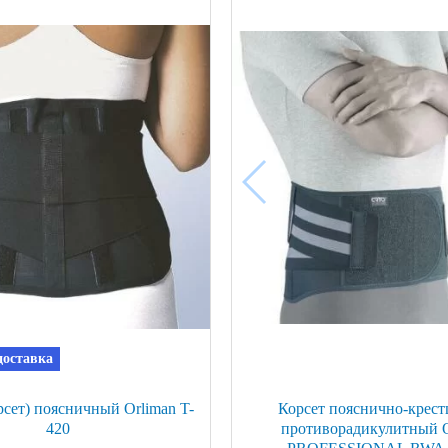
доставка
рсет) поясничный Orliman T-
Корсет пояснично-крес
420
противорадикулитный