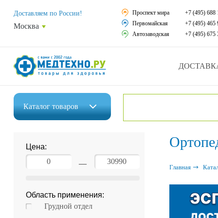
Средства реабили
Проспект мира
+7 (495) 688 
Доставляем по России!
Первомайская
+7 (495) 465 
Москва
Средства по уход
Автозаводская
+7 (495) 675 
Ортопедические и
ДОСТАВК
Ортопедические м
Домашняя медтех
Каталог
товаров
Экология дома
Инвалидные коляски
Ортопе
Товары для красот
Цена:
Средства реабилитации
Товары для враче
—
Главная
Ката
Средства по уходу за больными
Уникальные и пол
Область применения:
Ортопедические изделия
Распродажа
Грудной отдел
Ортопедические матрасы и подушки