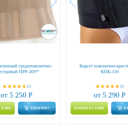
силенный грудопояснично-
Корсет пояснично-крес
естцовый ПРР-30У*
КПК-110
(2)
(2)
от 5 250 Р
от 5 290 Р
1 КЛИК
В КОРЗИНУ
КУПИТЬ В 1 КЛИК
В