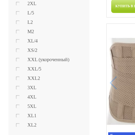
2XL
КУПИТЬ В 
L/5
L2
M2
XL/4
XS/2
XXL (укороченный)
XXL/5
XXL2
3XL
4XL
5XL
XL1
XL2