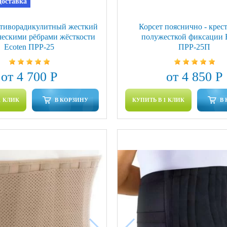
доставка
отиворадикулитный жесткий
Корсет пояснично - кре
ческими рёбрами жёсткости
полужесткой фиксации 
Ecoten ПРР-25
ПРР-25П
от 4 700 Р
от 4 850 Р
1 КЛИК
В КОРЗИНУ
КУПИТЬ В 1 КЛИК
В