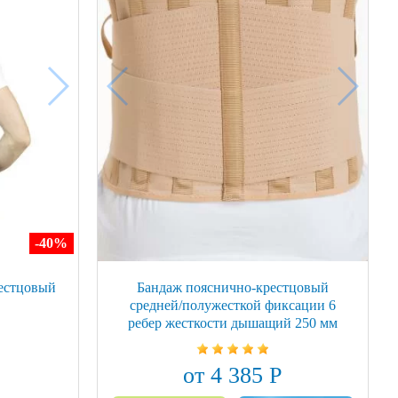
-40
%
рестцовый
Бандаж пояснично-крестцовый
средней/полужесткой фиксации 6
ребер жесткости дышащий 250 мм
Londvi
от 4 385 Р