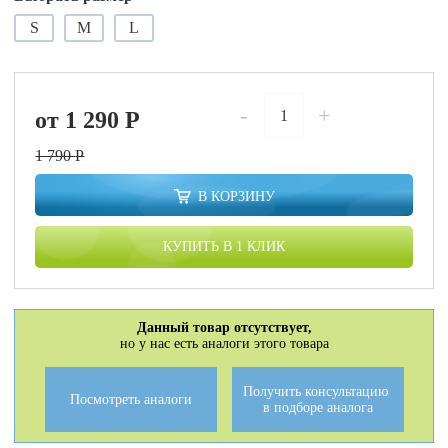
S
M
L
-
+
от 1 290
P
1 790
P
В КОРЗИНУ
КУПИТЬ В 1 КЛИК
Данный товар отсутствует,
но у нас есть аналоги этого товара
Получить консультацию
Посмотреть аналоги
в подборе аналога