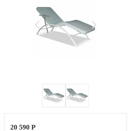
20 590
P