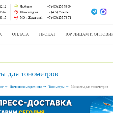
тации
12 12
Люблино
+7 (495) 255 78 00
95 62
Юго-Западная
+7 (495) 255-78-70
у за больными
33 15
МО г. Жуковский
+7 (495) 255-78-71
зделия
А
ОПЛАТА
ПРОКАТ
ЮР. ЛИЦАМ И ОПТОВИ
атрасы и подушки
ника
ы для тонометров
ы и здоровья
й и мед.учреждений
лог
Домашняя медтехника
Тонометры
Манжеты для тонометров
езные товары