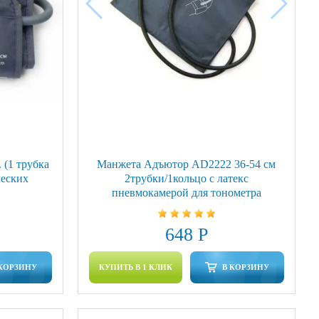
 (1 трубка
Манжета Адъютор AD2222 36-54 см
ческих
2трубки/1кольцо с латекс
пневмокамерой для тонометра
648 Р
 КОРЗИНУ
КУПИТЬ В 1 КЛИК
В КОРЗИНУ