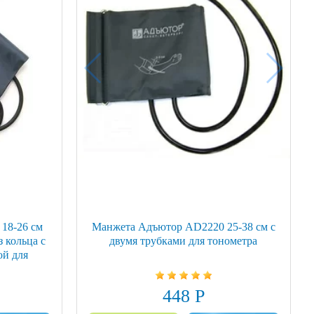
18-26 см
Манжета Адъютор AD2220 25-38 см с
з кольца с
двумя трубками для тонометра
ой для
448 Р