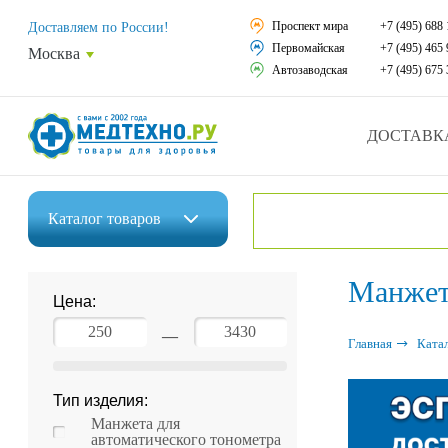
Средства реабили
Проспект мира
+7 (495) 688 
Доставляем по России!
Первомайская
+7 (495) 465 
Москва
Средства по уход
Автозаводская
+7 (495) 675 
Ортопедические и
ДОСТАВК
Ортопедические м
Домашняя медтех
Каталог
товаров
Экология дома
Инвалидные коляски
Манжет
Товары для красот
Цена:
Средства реабилитации
Товары для враче
—
Главная
Ката
Средства по уходу за больными
Уникальные и пол
Тип изделия:
Ортопедические изделия
Распродажа
Манжета для
автоматического тонометра
Ортопедические матрасы и подушки