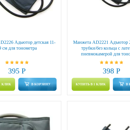
D2226 Адьютор детская 11-
Манжета AD2221 Адъютор 2
9 см для тонометра
трубки/без кольца с лат
пневмокамерой для тон
395 Р
398 Р
1 КЛИК
В КОРЗИНУ
КУПИТЬ В 1 КЛИК
В