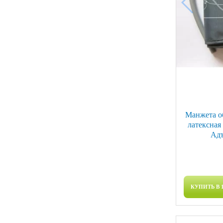
Манжета об
латексная
Адъ
КУПИТЬ В 