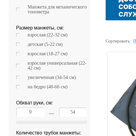
Уценка
Манжета для механического
тонометра
Домашняя медтехника
Прокат инвалидн
Экология дома
Размер манжеты, см:
взрослая (22-32 см)
Товары для красоты и здоровья
Сортировать:
П
детская (5-22 см)
Товары для врачей и мед.учреждений
взрослая (18-27 см)
взрослая универсальная (22-
Уникальные и полезные товары
42 см)
увеличенная (34-54 см)
Распродажа
на бедро (40-66 см)
Уценка
Обхват руки, см:
Прокат инвалидной техники
—
Количество трубок манжеты: