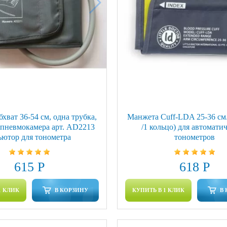
хват 36-54 см, одна трубка,
Манжета Cuff-LDA 25-36 см.
 пневмокамера арт. AD2213
/1 кольцо) для автомати
ютор для тонометра
тонометров
615 Р
618 Р
1 КЛИК
В КОРЗИНУ
КУПИТЬ В 1 КЛИК
В