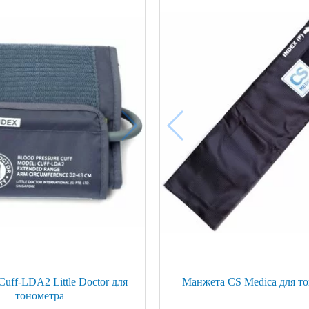
uff-LDA2 Little Doctor для
Манжета CS Medica для т
тонометра