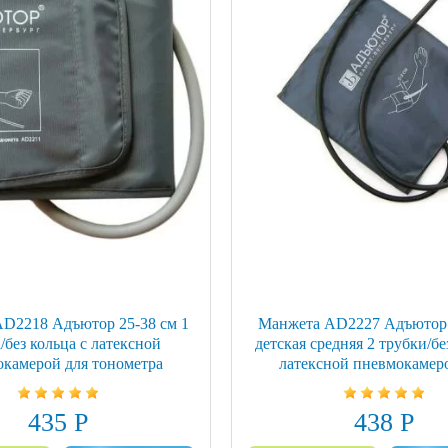
D2218 Адъютор 25-38 см 1
Манжета AD2227 Адъютор 
/без кольца с латексной
детская средняя 2 трубки/бе
камерой для тонометра
латексной пневмокамер
тонометра
435 Р
438 Р