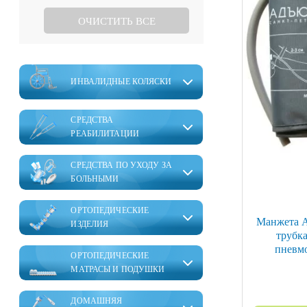
ОЧИСТИТЬ ВСЕ
ИНВАЛИДНЫЕ КОЛЯСКИ
СРЕДСТВА
РЕАБИЛИТАЦИИ
СРЕДСТВА ПО УХОДУ ЗА
БОЛЬНЫМИ
ОРТОПЕДИЧЕСКИЕ
Манжета A
ИЗДЕЛИЯ
трубка
пневмо
ОРТОПЕДИЧЕСКИЕ
МАТРАСЫ И ПОДУШКИ
ДОМАШНЯЯ