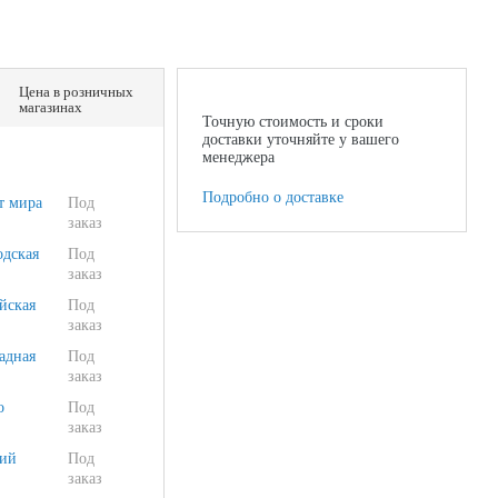
Цена в розничных
магазинах
Точную стоимость и сроки
доставки уточняйте у вашего
менеджера
Подробно о доставке
т мира
Под
заказ
одская
Под
заказ
йская
Под
заказ
адная
Под
заказ
о
Под
заказ
ий
Под
заказ