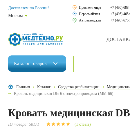
Средства реабили
Проспект мира
+7 (495) 688 
Доставляем по России!
Первомайская
+7 (495) 465 
Москва
Средства по уход
Автозаводская
+7 (495) 675 
Ортопедические и
ДОСТАВК
Ортопедические м
Домашняя медтех
Каталог
товаров
Экология дома
Инвалидные коляски
Товары для красот
Главная
Каталог
Средства реабилитации
Медицинские 
Средства реабилитации
Кровать медицинская DB-6 с электроприводом (MM-66)
Товары для враче
Средства по уходу за больными
Уникальные и пол
Кровать медицинская DB
Ортопедические изделия
Распродажа
ID товара:
58171
(1 отзыв)
Ортопедические матрасы и подушки