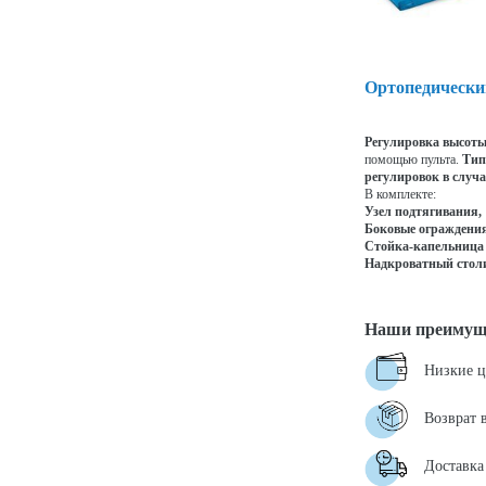
Ортопедически
Регулировка высоты
помощью пульта.
Тип
регулировок в случа
В комплекте:
Узел подтягивания,
Боковые ограждения
Стойка-капельница
Надкроватный стол
Наши преимущ
Низкие 
Возврат 
Доставка 