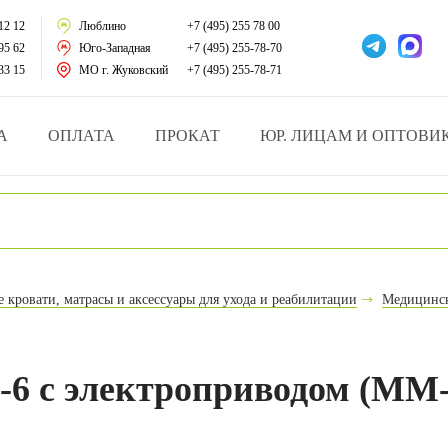
тации
12 12
Люблино
+7 (495) 255 78 00
95 62
Юго-Западная
+7 (495) 255-78-70
у за больными
33 15
МО г. Жуковский
+7 (495) 255-78-71
зделия
А
ОПЛАТА
ПРОКАТ
ЮР. ЛИЦАМ И ОПТОВИ
атрасы и подушки
ника
ы и здоровья
кровати, матрасы и аксессуары для ухода и реабилитации
Медицинск
й и мед.учреждений
езные товары
-6 с электроприводом (MM-