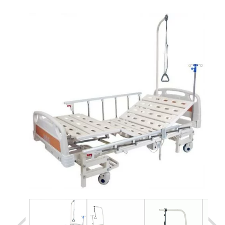
Уценка
Домашняя медтехника
Прокат инвалидн
Экология дома
Товары для красоты и здоровья
Товары для врачей и мед.учреждений
Уникальные и полезные товары
Распродажа
Уценка
Прокат инвалидной техники