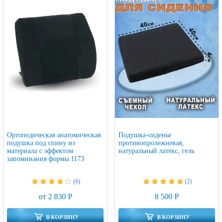
Ортопедическая анатомическая
Подушка-сиденье
подушка под спину из
противопролежневая,
материала с эффектом
натуральный латекс, гель
запоминания формы 1173
(6)
(2)
от 2 830 Р
8 500 Р
В КОРЗИНУ
В КОРЗИНУ