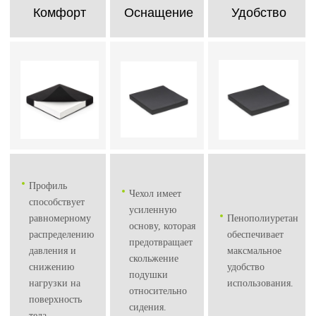
Комфорт
Оснащение
Удобство
Профиль
Чехол имеет
способствует
усиленную
равномерному
Пенополиуретан
основу, которая
распределению
обеспечивает
предотвращает
давления и
максмальное
скольжение
снижению
удобство
подушки
нагрузки на
использования.
относительно
поверхность
сидения.
тела.