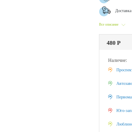
Доставка 
Все описание
480 Р
Наличие:
Проспек
Автозав
Первома
Юго-зап
Люблин