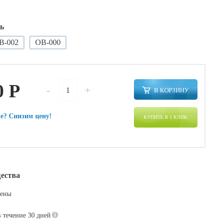
ь
В-002
ОВ-000
0
P
-
+
В КОРЗИНУ
е? Снизим цену!
КУПИТЬ В 1 КЛИК
ества
цены
в течение 30 дней