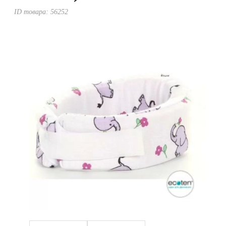
Уценка
ID товара:
56252
Домашняя медтехника
Прокат инвалидн
Экология дома
Товары для красоты и здоровья
Товары для врачей и мед.учреждений
Уникальные и полезные товары
Распродажа
Уценка
Прокат инвалидной техники