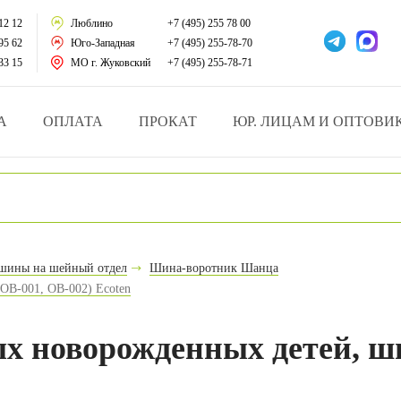
тации
12 12
Люблино
+7 (495) 255 78 00
95 62
Юго-Западная
+7 (495) 255-78-70
у за больными
33 15
МО г. Жуковский
+7 (495) 255-78-71
зделия
А
ОПЛАТА
ПРОКАТ
ЮР. ЛИЦАМ И ОПТОВИ
атрасы и подушки
ника
ы и здоровья
шины на шейный отдел
Шина-воротник Шанца
ОВ-001, ОВ-002) Ecoten
й и мед.учреждений
езные товары
х новорожденных детей, ш