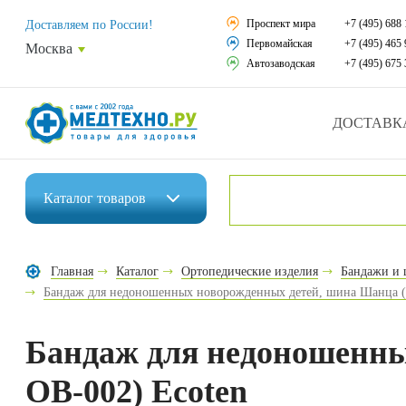
Средства реабили
Проспект мира
+7 (495) 688 
Доставляем по России!
Первомайская
+7 (495) 465 
Москва
Средства по уход
Автозаводская
+7 (495) 675 
Ортопедические и
ДОСТАВК
Ортопедические м
Домашняя медтех
Каталог
товаров
Экология дома
Инвалидные коляски
Товары для красот
Главная
Каталог
Ортопедические изделия
Бандажи и 
Средства реабилитации
Бандаж для недоношенных новорожденных детей, шина Шанца (
Товары для враче
Средства по уходу за больными
Уникальные и пол
Бандаж для недоношенны
Ортопедические изделия
Распродажа
ОВ-002) Ecoten
Ортопедические матрасы и подушки