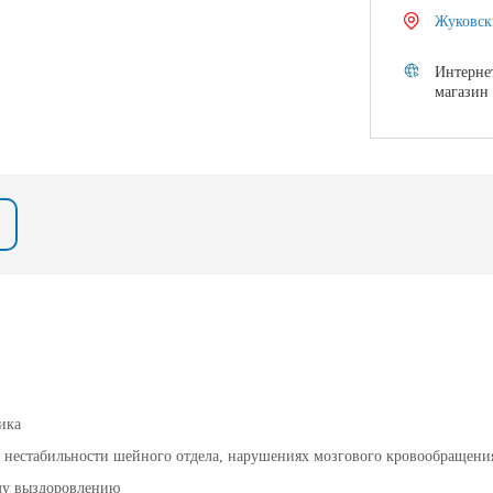
Жуковск
Интерне
магазин
ика
и нестабильности шейного отдела, нарушениях мозгового кровообращени
му выздоровлению