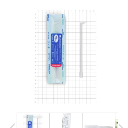
Уценка
Домашняя медтехника
Прокат инвалидн
Экология дома
Товары для красоты и здоровья
Товары для врачей и мед.учреждений
Уникальные и полезные товары
Распродажа
Уценка
Прокат инвалидной техники