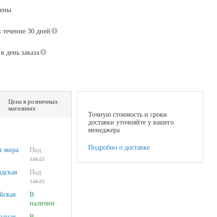
цены
в течение 30 дней
в день заказа
Цена в розничных
магазинах
Точную стоимость и сроки
доставки уточняйте у вашего
менеджера
Подробно о доставке
т мира
Под
заказ
одская
Под
заказ
йская
В
наличии
адная
В