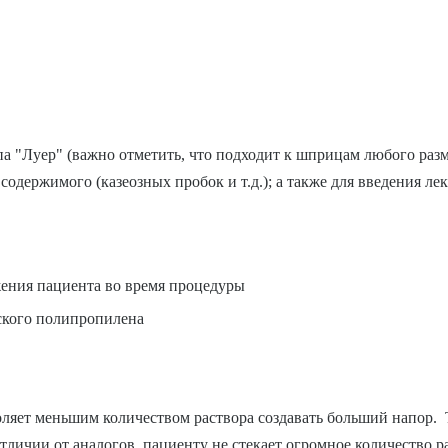
 "Луер" (важно отметить, что подходит к шприцам любого разм
содержимого (казеозных пробок и т.д.); а также для введения л
ажения пациента во время процедуры
нского полипропилена
ляет меньшим количеством раствора создавать больший напор. Т
личии от аналогов, пациенту не стекает огромное количество р