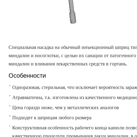
Специальная насадка на обычный инъекционный шприц типа
миндалин и носоглотки, с целью их санации от патогенного 
миндалин и вливания лекарственных средств в гортань.
Особенности
Одноразовая, стерильная, что исключает вероятность зар
Атравматична, т.к. изготовлена из качественного медици
Цена гораздо ниже, чем у металлических аналогов
Подходит к шприцам любого размера
Конструктивная особенность рабочего конца канюли позво
качественную процедуру промывания лакун миндалин, в от