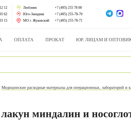
тации
12 12
Люблино
+7 (495) 255 78 00
95 62
Юго-Западная
+7 (495) 255-78-70
у за больными
33 15
МО г. Жуковский
+7 (495) 255-78-71
зделия
А
ОПЛАТА
ПРОКАТ
ЮР. ЛИЦАМ И ОПТОВИ
атрасы и подушки
ника
ы и здоровья
Медицинские расходные материалы для операционных, лабораторий и к
й и мед.учреждений
езные товары
лакун миндалин и носогло