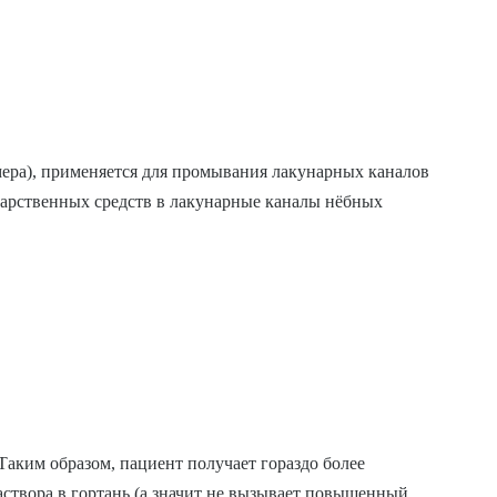
ера), применяется для промывания лакунарных каналов
екарственных средств в лакунарные каналы нёбных
аким образом, пациент получает гораздо более
аствора в гортань (а значит не вызывает повышенный