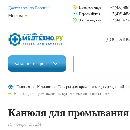
Средства реабили
Проспект мира
+7 (495) 688 
Доставляем по России!
Первомайская
+7 (495) 465 
Москва
Средства по уход
Автозаводская
+7 (495) 675 
Ортопедические и
ДОСТАВК
Ортопедические м
Домашняя медтех
Каталог
товаров
Экология дома
Инвалидные коляски
Товары для красот
Главная
Каталог
Товары для врачей и мед.учреждений
Средства реабилитации
Канюля для промывания лакун миндалин и носоглотки
Товары для враче
Средства по уходу за больными
Уникальные и пол
Канюля для промывания 
Ортопедические изделия
Распродажа
ID товара:
217214
Ортопедические матрасы и подушки