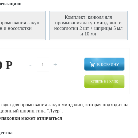
лектацию:
Комплект: канюля для
 промывания лакун
промывания лакун миндалин и
н и носоглотки
носоглотки 2 шт + шприцы 5 мл
и 10 мл
0
P
-
+
В КОРЗИНУ
КУПИТЬ В 1 КЛИК
садка для промывания лакун миндалин, которая подходит на
ционный шприц типа "Луер".
упаковки может отличаться
ества