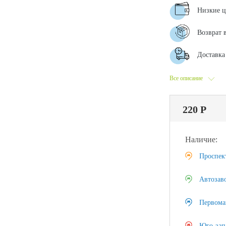
Низкие 
Возврат 
Доставка 
Все описание
220 Р
Наличие:
Проспек
Автозав
Первома
Юго-зап