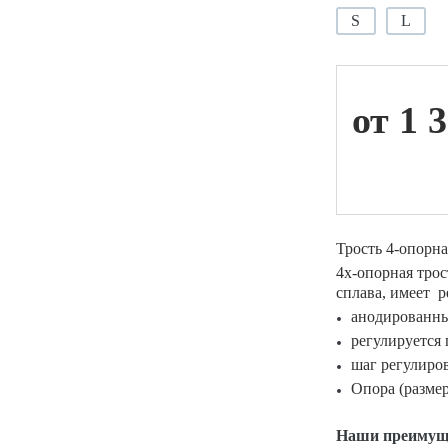
S
L
ой техники
от 1 
Трость 4-опорна
4х-опорная тро
сплава, имеет р
анодированн
регулируется 
шаг регулиро
Опора (размер
Наши преимущ