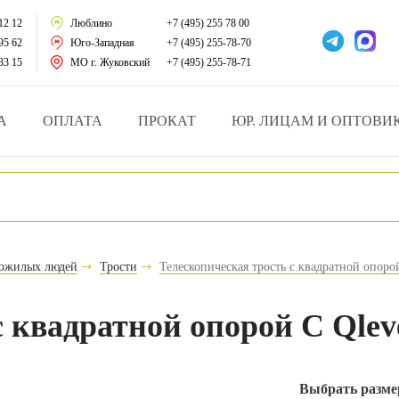
тации
12 12
Люблино
+7 (495) 255 78 00
95 62
Юго-Западная
+7 (495) 255-78-70
у за больными
33 15
МО г. Жуковский
+7 (495) 255-78-71
зделия
А
ОПЛАТА
ПРОКАТ
ЮР. ЛИЦАМ И ОПТОВИ
атрасы и подушки
ника
ы и здоровья
пожилых людей
Трости
Телескопическая трость с квадратной опоро
й и мед.учреждений
с квадратной опорой C Qlev
езные товары
Выбрать разме