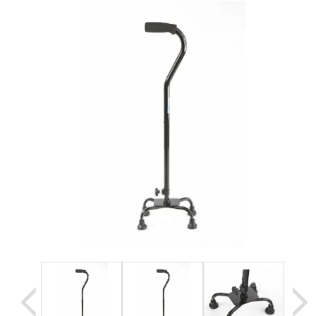
Уценка
Домашняя медтехника
Прокат инвалидн
Экология дома
Товары для красоты и здоровья
Товары для врачей и мед.учреждений
Уникальные и полезные товары
Распродажа
Уценка
Прокат инвалидной техники