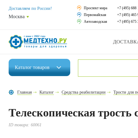
Средства реабили
Проспект мира
+7 (495) 688 
Доставляем по России!
Первомайская
+7 (495) 465 
Москва
Средства по уход
Автозаводская
+7 (495) 675 
Ортопедические и
ДОСТАВК
Ортопедические м
Домашняя медтех
Каталог
товаров
Экология дома
Инвалидные коляски
Товары для красот
Главная
Каталог
Средства реабилитации
Трости для 
Средства реабилитации
Товары для враче
Телескопическая трость 
Средства по уходу за больными
Уникальные и пол
Ортопедические изделия
ID товара:
60061
Распродажа
Ортопедические матрасы и подушки