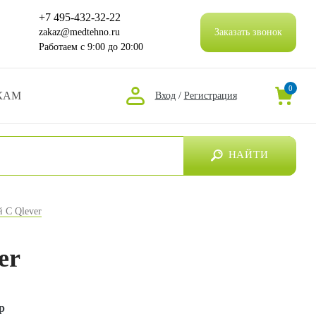
+7 495-432-32-22
zakaz@medtehno.ru
Заказать звонок
Работаем
с 9:00 до 20:00
0
КАМ
Вход
/
Регистрация
НАЙТИ
й C Qlever
er
р