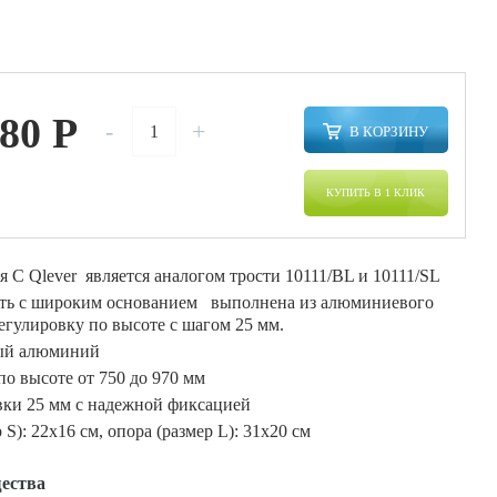
380
P
-
+
В КОРЗИНУ
КУПИТЬ В 1 КЛИК
я C Qlever является аналогом трости 10111/BL и 10111/SL
сть с широким основанием выполнена из алюминиевого
егулировку по высоте с шагом 25 мм.
ый алюминий
по высоте от 750 до 970 мм
вки 25 мм с надежной фиксацией
 S): 22х16 см, опора (размер L): 31х20 см
ества