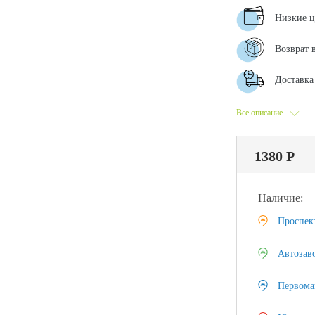
Низкие 
Возврат 
Доставка 
Все описание
1380 Р
Наличие:
Проспек
Автозав
Первома