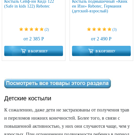
Костыль Сейф-ин Кидз 122
Костыль подмышечный «Квик
(Safe in kids 122) Rebotec
ен Изи» Rebotec, Германия
(детский-взрослый)
(2)
(3)
от 2 385 Р
от 2 490 Р
В КОРЗИНУ
В КОРЗИНУ
Детские костыли
К сожалению, даже дети не застрахованы от получения трав
и переломов нижних конечностей. Более того, в связи с
повышенной активностью, у них они случаются чаще, чем у
взрослых. При ограничении подвижности ребенка в период