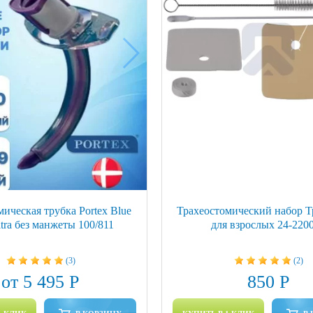
ическая трубка Portex Blue
Трахеостомический набор Т
ltra без манжеты 100/811
для взрослых 24-220
(3)
(2)
от 5 495 Р
850 Р