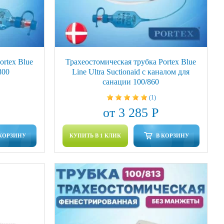
ortex Blue
Трахеостомическая трубка Portex Blue
800
Line Ultra Suctionaid с каналом для
санации 100/860
(1)
от 3 285 Р
 КОРЗИНУ
КУПИТЬ В 1 КЛИК
В КОРЗИНУ