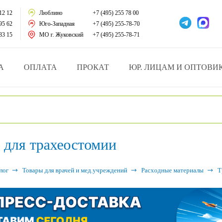
тации
12 12
Люблино
+7 (495) 255 78 00
95 62
Юго-Западная
+7 (495) 255-78-70
у за больными
33 15
МО г. Жуковский
+7 (495) 255-78-71
зделия
А
ОПЛАТА
ПРОКАТ
ЮР. ЛИЦАМ И ОПТОВИ
атрасы и подушки
ника
 для трахеостомии
ы и здоровья
й и мед.учреждений
лог
Товары для врачей и мед.учреждений
Расходные материалы
Т
езные товары