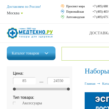
Средства реабили
Проспект мира
+7 (495) 688 
Доставляем по России!
Первомайская
+7 (495) 465 
Москва
Средства по уход
Автозаводская
+7 (495) 675 
Ортопедические и
ДОСТАВК
Ортопедические м
Домашняя медтех
Каталог
товаров
Экология дома
Инвалидные коляски
Наборы
Товары для красот
Цена:
Средства реабилитации
Товары для враче
—
Главная
Ката
Средства по уходу за больными
Уникальные и пол
Тип товара:
Ортопедические изделия
Распродажа
Аксессуары
Ортопедические матрасы и подушки