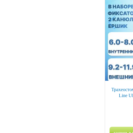
Трахеостом
Line U