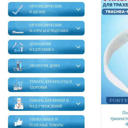
ОРТОПЕДИЧЕСКИЕ
ИЗДЕЛИЯ
ОРТОПЕДИЧЕСКИЕ
МАТРАСЫ И ПОДУШКИ
ДОМАШНЯЯ
МЕДТЕХНИКА
ЭКОЛОГИЯ ДОМА
ТОВАРЫ ДЛЯ КРАСОТЫ И
ЗДОРОВЬЯ
ТОВАРЫ ДЛЯ ВРАЧЕЙ И
МЕД.УЧРЕЖДЕНИЙ
По
трахеост
УНИКАЛЬНЫЕ И
Ф
ПОЛЕЗНЫЕ ТОВАРЫ