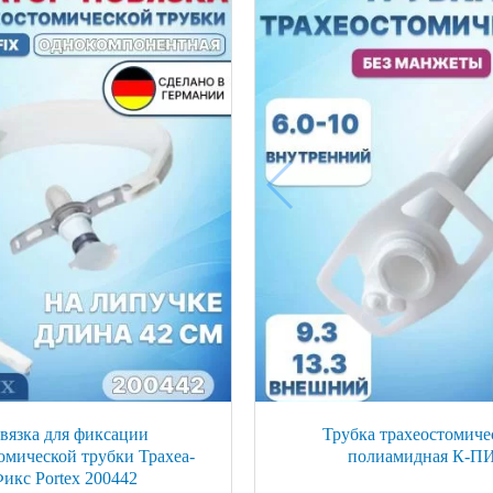
вязка для фиксации
Трубка трахеостомиче
омической трубки Трахеа-
полиамидная К-П
икс Portex 200442