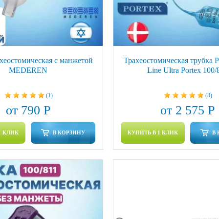
ахеостомическая с манжетой
Трахеостомическая трубка P
MEDEREN
Line Ultra Portex 100/
(1)
(3)
от 790 Р
от 2 575 Р
1 КЛИК
В КОРЗИНУ
КУПИТЬ В 1 КЛИК
В