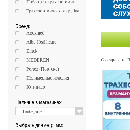
Набор для трахеостомии
Уценка
Трахеостомическая трубка
Домашняя медтехника
Прокат инвалидн
Экология дома
Бренд:
Apexmed
Товары для красоты и здоровья
Alba Healthcare
Товары для врачей и мед.учреждений
Eirtek
MEDEREN
Сортировать:
П
Уникальные и полезные товары
Portex (Портекс)
Распродажа
Полимерные изделия
Ютипадо
Уценка
Прокат инвалидной техники
Наличие в магазинах:
Выберите
Выбрать диаметр, мм: