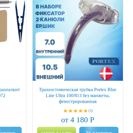
рахеалкит
Трахеостомическая трубка Portex Blue
072
Line Ultra 100/813 без манжеты,
фенестрированная
(3)
от 4 180 Р