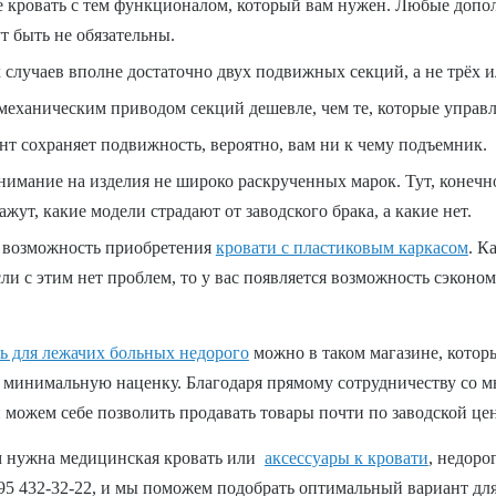
кровать с тем функционалом, который вам нужен. Любые допол
т быть не обязательны.
случаев вполне достаточно двух подвижных секций, а не трёх и
еханическим приводом секций дешевле, чем те, которые управ
т сохраняет подвижность, вероятно, вам ни к чему подъемник.
имание на изделия не широко раскрученных марок. Тут, конечно
ажут, какие модели страдают от заводского брака, а какие нет.
 возможность приобретения
кровати с пластиковым каркасом
. К
ли с этим нет проблем, то у вас появляется возможность сэконом
ь для лежачих больных недорого
можно в таком магазине, котор
 минимальную наценку. Благодаря прямому сотрудничеству со 
 можем себе позволить продавать товары почти по заводской цен
ам нужна медицинская кровать или
аксессуары к кровати
, недоро
95 432-32-22, и мы поможем подобрать оптимальный вариант для