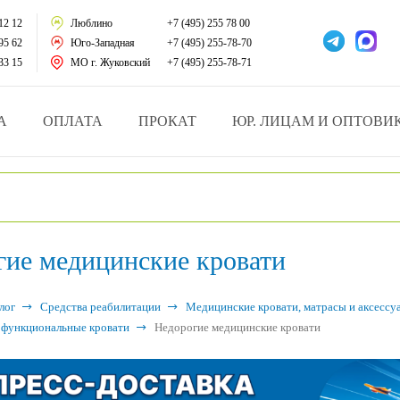
тации
12 12
Люблино
+7 (495) 255 78 00
95 62
Юго-Западная
+7 (495) 255-78-70
у за больными
33 15
МО г. Жуковский
+7 (495) 255-78-71
зделия
А
ОПЛАТА
ПРОКАТ
ЮР. ЛИЦАМ И ОПТОВИ
атрасы и подушки
ника
гие медицинские кровати
ы и здоровья
й и мед.учреждений
лог
Средства реабилитации
Медицинские кровати, матрасы и аксессу
функциональные кровати
Недорогие медицинские кровати
езные товары