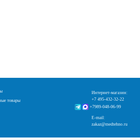
ты
Интернет-магазин:
+7 495-432-32-22
ные товары
+7989-048-06-99
E-mail:
zakaz@medtehno.ru