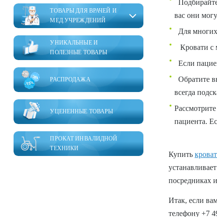
Подбирайте 
ТОВАРЫ ДЛЯ ВРАЧЕЙ И
вас они могу
МЕД.УЧРЕЖДЕНИЙ
Для многих 
УНИКАЛЬНЫЕ И
Кровати с м
ПОЛЕЗНЫЕ ТОВАРЫ
Если пациен
Обратите вн
РАСПРОДАЖА
всегда подск
Рассмотрите
УЦЕНЕННЫЕ ТОВАРЫ
пациента. Ес
ПРОКАТ ИНВАЛИДНОЙ
ТЕХНИКИ
Купить
кроват
устанавливает
посредниках и
Итак, если в
телефону +7 4