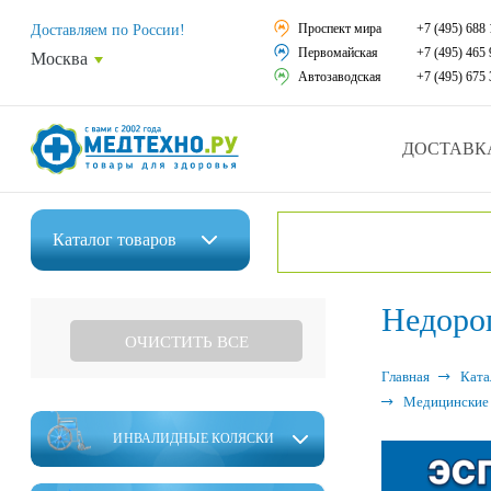
Средства реабили
Проспект мира
+7 (495) 688 
Доставляем по России!
Первомайская
+7 (495) 465 
Москва
Средства по уход
Автозаводская
+7 (495) 675 
Ортопедические и
ДОСТАВК
Ортопедические м
Домашняя медтех
Каталог
товаров
Экология дома
Инвалидные коляски
Недоро
Товары для красот
ОЧИСТИТЬ ВСЕ
Средства реабилитации
Товары для враче
Главная
Ката
Средства по уходу за больными
Медицинские 
Уникальные и пол
ИНВАЛИДНЫЕ КОЛЯСКИ
Ортопедические изделия
Распродажа
Ортопедические матрасы и подушки