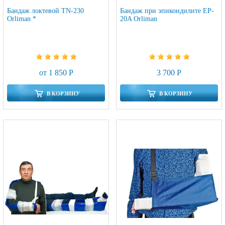
Бандаж локтевой TN-230
Бандаж при эпикондилите EP-
Orliman *
20A Orliman
от 1 850 Р
3 700 Р
В КОРЗИНУ
В КОРЗИНУ