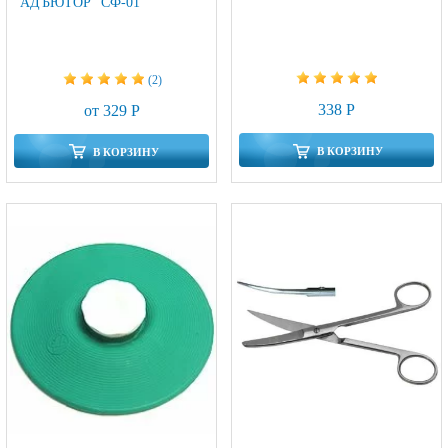
"АДЪЮТОР" СФ-01
(2)
338 Р
от 329 Р
В КОРЗИНУ
В КОРЗИНУ