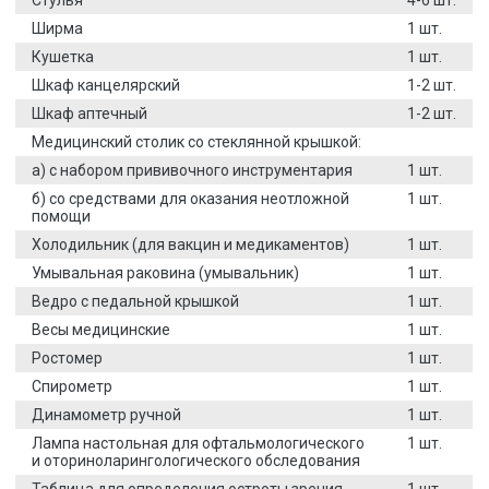
Ширма
1 шт.
Кушетка
1 шт.
Шкаф канцелярский
1-2 шт.
Шкаф аптечный
1-2 шт.
Медицинский столик со стеклянной крышкой:
а) с набором прививочного инструментария
1 шт.
б) со средствами для оказания неотложной
1 шт.
помощи
Холодильник (для вакцин и медикаментов)
1 шт.
Умывальная раковина (умывальник)
1 шт.
Ведро с педальной крышкой
1 шт.
Весы медицинские
1 шт.
Ростомер
1 шт.
Спирометр
1 шт.
Динамометр ручной
1 шт.
Лампа настольная для офтальмологического
1 шт.
и оториноларингологического обследования
Таблица для определения остроты зрения,
1 шт.