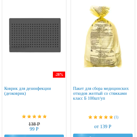
-28
%
Коврик для дезинфекции
Пакет для сбора медицинских
(дезковрик)
отходов желтый со стяжками
класс Б 100шт/уп
(1)
138 Р
от 139 Р
99 Р