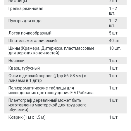
Ножницы
2 шт.
Грелка резиновая
1 - 2
шт.
Пузырь для льда
1 - 2
шт.
Лоток почкообразный
5 шт.
Шпатель металлический
40 шт.
Шины (Крамера, Дитерихса, пластмассовые
10 шт.
для верхних конечностей)
Носилки
1 шт.
Кварц тубусный
1 шт.
Очки в детской оправе (Дрр 56-58 мм) с
1 шт.
линзами в 1 дптр
Полихроматические таблицы для
1 шт.
исследования цветоощущения Е.Б.Рабкина
Плантограф деревянный может быть
1 шт.
изготовлен в мастерской для трудового
обучения)
Коврик (1 м х 1,5 м)
1 шт.