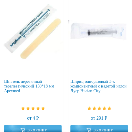
Шпатель деревянный
Шприц одноразовый 3-х
терапевтический 150*18 мм
компонентный с надетой иглой
Apexmed
Луер Huaian City
от 4 Р
от 291 Р
В КОРЗИНУ
В КОРЗИНУ